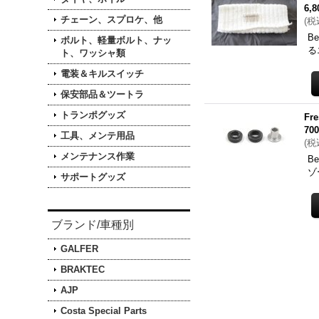
6,
チェーン、スプロケ、他
(
税
B
ボルト、軽量ボルト、ナッ
る
ト、ワッシャ類
電装＆キルスイッチ
保安部品＆ツートラ
トランポグッズ
F
70
工具、メンテ用品
(
税
メンテナンス作業
B
ゾ
サポートグッズ
ブランド/車種別
GALFER
BRAKTEC
AJP
Costa Special Parts