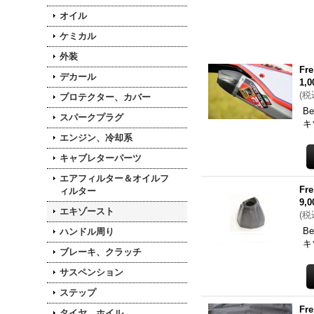
オイル
ケミカル
外装
F
デカール
1,
(
税
プロテクター、カバー
B
スパークプラグ
キ
エンジン、冷却系
キャブレターパーツ
エアフィルター＆オイルフ
F
ィルター
9,
エキゾースト
(
税
B
ハンドル周り
キ
ブレーキ、クラッチ
サスペンション
ステップ
F
タイヤ、ホイル