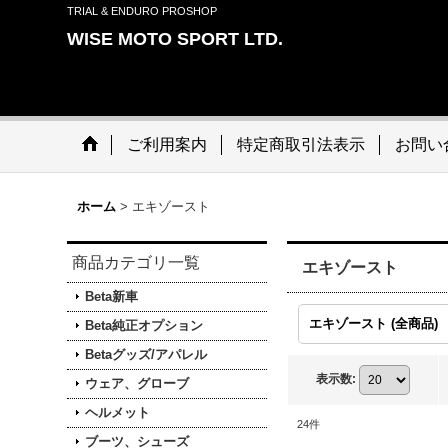
TRIAL & ENDURO PROSHOP
WISE MOTO SPORT LTD.
ご利用案内
特定商取引法表示
お問い
ホーム
>
エキゾースト
商品カテゴリ一覧
エキゾースト
Beta新車
エキゾースト (全商品)
Beta純正オプション
Betaグッズ/アパレル
表示数
:
ウェア、グローブ
ヘルメット
24
件
ブーツ、シューズ