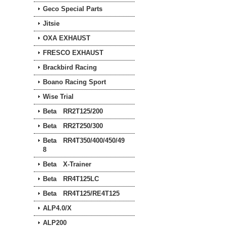
Geco Special Parts
Jitsie
OXA EXHAUST
FRESCO EXHAUST
Brackbird Racing
Boano Racing Sport
Wise Trial
Beta RR2T125/200
Beta RR2T250/300
Beta RR4T350/400/450/49
8
Beta X-Trainer
Beta RR4T125LC
Beta RR4T125/RE4T125
ALP4.0/X
ALP200