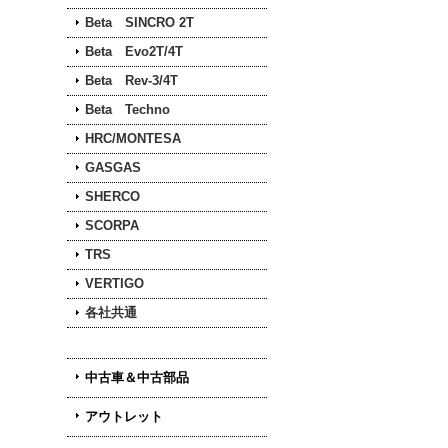
Beta SINCRO 2T
Beta Evo2T/4T
Beta Rev-3/4T
Beta Techno
HRC/MONTESA
GASGAS
SHERCO
SCORPA
TRS
VERTIGO
各社共通
中古車＆中古部品
アウトレット