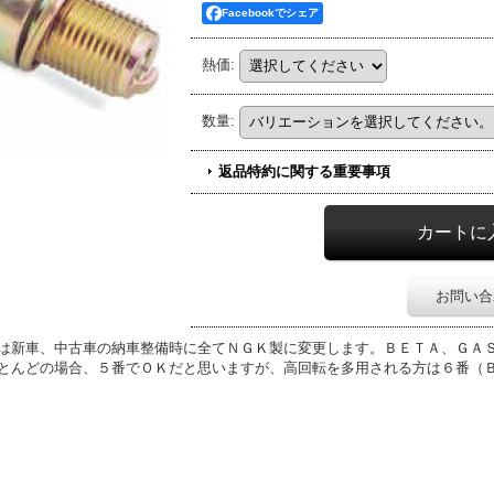
Facebookでシェア
熱価
:
数量
:
返品特約に関する重要事項
お問い合
は新車、中古車の納車整備時に全てＮＧＫ製に変更します。ＢＥＴＡ、ＧＡ
とんどの場合、５番でＯＫだと思いますが、高回転を多用される方は６番（