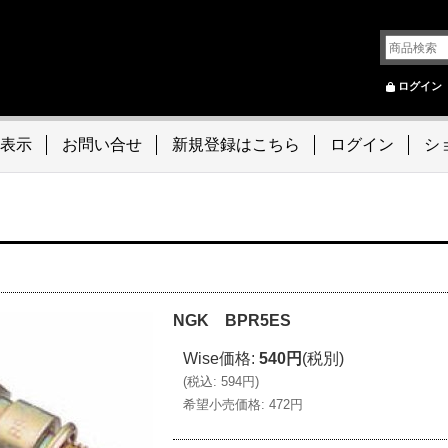
ログイン
表示
お問い合せ
新規登録はこちら
ログイン
シ
NGK BPR5ES
Wise価格
:
540円
(税別)
(
税込
:
594円
)
希望小売価格
:
472円