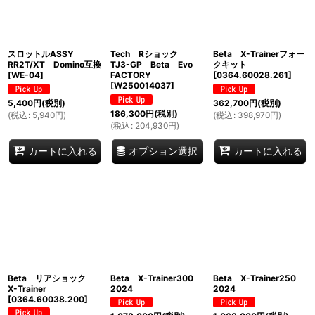
スロットルASSY
Tech Rショック
Beta X-Trainerフォー
RR2T/XT Domino互換
TJ3-GP Beta Evo
クキット
[
WE-04
]
FACTORY
[
0364.60028.261
]
[
W250014037
]
5,400
円
(税別)
362,700
円
(税別)
186,300
円
(税別)
(
税込
:
5,940
円
)
(
税込
:
398,970
円
)
(
税込
:
204,930
円
)
オプション選択
カートに入れる
カートに入れる
Beta リアショック
Beta X-Trainer300
Beta X-Trainer250
X-Trainer
2024
2024
[
0364.60038.200
]