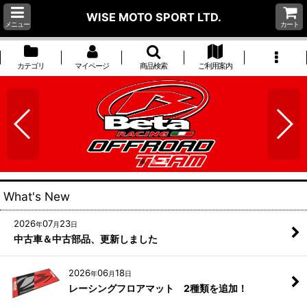
WISE MOTO SPORT LTD.
メニュー
カート
カテゴリ
マイページ
商品検索
ご利用案内
What's New
2026
07
23
年
月
日
中古車＆中古部品、更新しました
2026
06
18
年
月
日
レーシングフロアマット 2種類を追加！