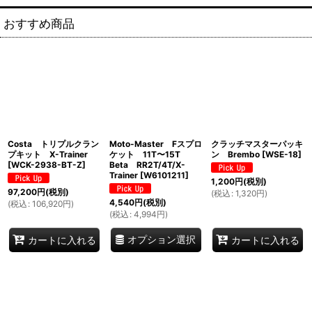
おすすめ商品
Costa トリプルクラン
Moto-Master Fスプロ
クラッチマスターパッキ
プキット X-Trainer
ケット 11T〜15T
ン Brembo
[
WSE-18
]
[
WCK-2938-BT-Z
]
Beta RR2T/4T/X-
Trainer
[
W6101211
]
1,200
円
(税別)
97,200
円
(税別)
(
税込
:
1,320
円
)
4,540
円
(税別)
(
税込
:
106,920
円
)
(
税込
:
4,994
円
)
オプション選択
カートに入れる
カートに入れる