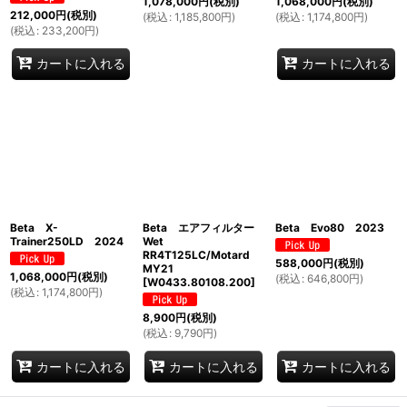
1,078,000
円
(税別)
1,068,000
円
(税別)
212,000
円
(税別)
(
税込
:
1,185,800
円
)
(
税込
:
1,174,800
円
)
(
税込
:
233,200
円
)
カートに入れる
カートに入れる
Beta X-
Beta エアフィルター
Beta Evo80 2023
Trainer250LD 2024
Wet
RR4T125LC/Motard
588,000
円
(税別)
MY21
1,068,000
円
(税別)
(
税込
:
646,800
円
)
[
W0433.80108.200
]
(
税込
:
1,174,800
円
)
8,900
円
(税別)
(
税込
:
9,790
円
)
カートに入れる
カートに入れる
カートに入れる