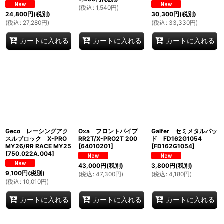
(
税込
:
1,540
円
)
24,800
円
(税別)
30,300
円
(税別)
(
税込
:
27,280
円
)
(
税込
:
33,330
円
)
カートに入れる
カートに入れる
カートに入れる
Geco レーシングアク
Oxa フロントパイプ
Galfer セミメタルパッ
スルブロック X-PRO
RR2T/X-PRO2T 200
ド FD162G1054
MY26/RR RACE MY25
[
64010201
]
[
FD162G1054
]
[
750.022A.004
]
43,000
円
(税別)
3,800
円
(税別)
9,100
円
(税別)
(
税込
:
47,300
円
)
(
税込
:
4,180
円
)
(
税込
:
10,010
円
)
カートに入れる
カートに入れる
カートに入れる