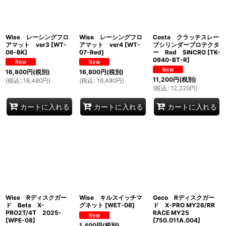
Wise レーシングフロ
Wise レーシングフロ
Costa クラッチスレー
アマット ver3
[
WT-
アマット ver4
[
WT-
ブシリンダープロテクタ
06-BK
]
07-Red
]
ー Red SINCRO
[
TK-
0940-BT-R
]
16,800
円
(税別)
16,800
円
(税別)
11,200
円
(税別)
(
税込
:
18,480
円
)
(
税込
:
18,480
円
)
(
税込
:
12,320
円
)
カートに入れる
カートに入れる
カートに入れる
Wise Rディスクガー
Wise キルスイッチマ
Geco Rディスクガー
ド Beta X-
グネット
[
WET-08
]
ド X-PRO MY26/RR
PRO2T/4T 2025-
RACE MY25
[
WPE-08
]
[
750.011A.004
]
1,400
円
(税別)