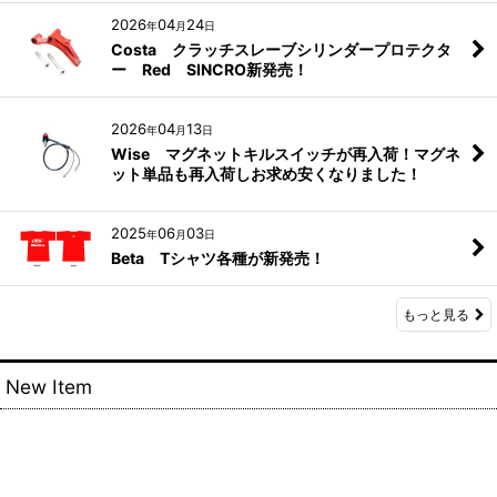
2026
04
24
年
月
日
Costa クラッチスレーブシリンダープロテクタ
ー Red SINCRO新発売！
2026
04
13
年
月
日
Wise マグネットキルスイッチが再入荷！マグネ
ット単品も再入荷しお求め安くなりました！
2025
06
03
年
月
日
Beta Tシャツ各種が新発売！
もっと見る
New Item