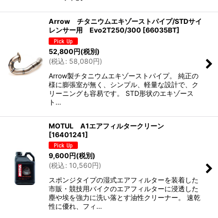
Arrow チタニウムエキゾーストパイプ/STDサイ
レンサー用 Evo2T250/300
[
66035BT
]
52,800
円
(税別)
(
税込
:
58,080
円
)
Arrow製チタニウムエキゾーストパイプ。 純正の
様に膨張室が無く、シンプル、軽量な設計で、ク
リーニングも容易です。 STD形状のエキゾース
ト…
MOTUL A1エアフィルタークリーン
[
16401241
]
9,600
円
(税別)
(
税込
:
10,560
円
)
スポンジタイプの湿式エアフィルターを装着した
市販・競技用バイクのエアフィルターに浸透した
塵や埃を強力に洗い落とす油性クリーナー。 速乾
性に優れ、フィ…