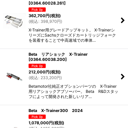
[
0364.60028.261
]
362,700
円
(税別)
(
税込
:
398,970
円
)
X-Trainer用グレードアップキット。 X-Trainerシ
リーズにSachsクローズドカートリッジフォーク
を装着することで中高速域での車体…
Beta リアショック X-Trainer
[
0364.60038.200
]
212,000
円
(税別)
(
税込
:
233,200
円
)
Betamotor社純正オプションパーツの X-Trainer
用リアショックアブソーバー。 Beta R&Dスタッ
フによって開発された新しいリア…
Beta X-Trainer300 2024
1,078,000
円
(税別)