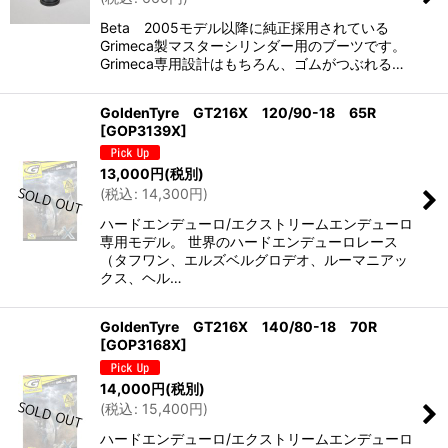
Beta 2005モデル以降に純正採用されている
Grimeca製マスターシリンダー用のブーツです。
Grimeca専用設計はもちろん、ゴムがつぶれる…
GoldenTyre GT216X 120/90-18 65R
[
GOP3139X
]
13,000
円
(税別)
(
税込
:
14,300
円
)
ハードエンデューロ/エクストリームエンデューロ
専用モデル。 世界のハードエンデューロレース
（タフワン、エルズベルグロデオ、ルーマニアッ
クス、ヘル…
GoldenTyre GT216X 140/80-18 70R
[
GOP3168X
]
14,000
円
(税別)
(
税込
:
15,400
円
)
ハードエンデューロ/エクストリームエンデューロ