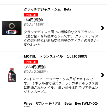
クラッチアジャストシム Beta
150
円
(税別)
(
税込
:
165
円
)
クラッチディスク周りの機械的なクリアランス
（遊び幅）を調整するシムです。 クラッチディス
クの磨耗時及び新品交換時等のディスクの厚みが
変化したと…
MOTUL トランスオイル １L
[
103897
]
1,880
円
(税別)
(
税込
:
2,068
円
)
2ストロークモーターサイクル用ギアオイルで
す。 ミネラル油で湿式クラッチのギアボックス用
に開発されたオイル。 高い耐極圧性でギアチェン
ジもスムーズ…
Wise Rブレーキペダル Beta Evo
[
WLT-02-