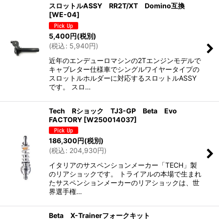
スロットルASSY RR2T/XT Domino互換
[
WE-04
]
5,400
円
(税別)
(
税込
:
5,940
円
)
近年のエンデューロマシンの2Tエンジンモデルで
キャブレター仕様車でシングルワイヤータイプの
スロットルホルダーに対応するスロットルASSY
です。 スロ…
Tech Rショック TJ3-GP Beta Evo
FACTORY
[
W250014037
]
186,300
円
(税別)
(
税込
:
204,930
円
)
イタリアのサスペンションメーカー「TECH」製
のリアショックです。 トライアルの本場で生まれ
たサスペンションメーカーのリアショックは、世
界選手権…
Beta X-Trainerフォークキット