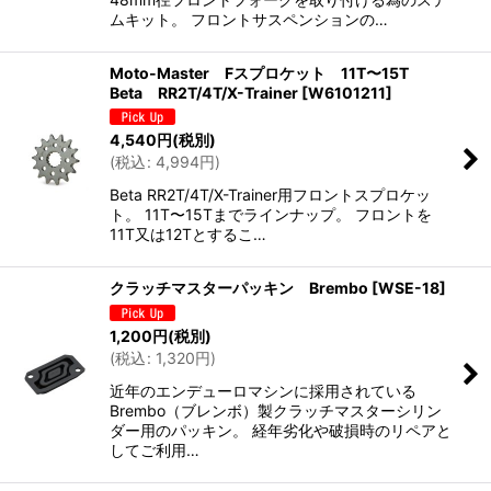
ムキット。 フロントサスペンションの…
Moto-Master Fスプロケット 11T〜15T
Beta RR2T/4T/X-Trainer
[
W6101211
]
4,540
円
(税別)
(
税込
:
4,994
円
)
Beta RR2T/4T/X-Trainer用フロントスプロケッ
ト。 11T〜15Tまでラインナップ。 フロントを
11T又は12Tとするこ…
クラッチマスターパッキン Brembo
[
WSE-18
]
1,200
円
(税別)
(
税込
:
1,320
円
)
近年のエンデューロマシンに採用されている
Brembo（ブレンボ）製クラッチマスターシリン
ダー用のパッキン。 経年劣化や破損時のリペアと
してご利用…