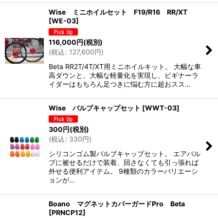
Wise ミニホイルセット F19/R16 RR/XT
[
WE-03
]
116,000
円
(税別)
(
税込
:
127,600
円
)
Beta RR2T/4T/XT用ミニホイルキット。 大幅な車
高ダウンと、大幅な軽量化を実現し、ビギナーラ
イダーはもちろん足つきに悩む方に超おスス…
Wise バルブキャップセット
[
WWT-03
]
300
円
(税別)
(
税込
:
330
円
)
シリコンゴム製バルブキャップセット。 エアバル
ブに被せるだけで装着、回さなくても引っ張れば
外せる便利アイテム。 9種類のカラーバリエーシ
ョンが…
Boano マグネットカバーガードPro Beta
[
PRNCP12
]