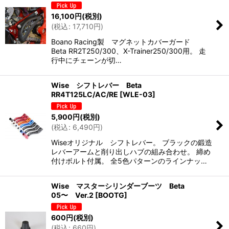
16,100
円
(税別)
(
税込
:
17,710
円
)
Boano Racing製 マグネットカバーガード
Beta RR2T250/300、X-Trainer250/300用。 走
行中にチェーンが切…
Wise シフトレバー Beta
RR4T125LC/AC/RE
[
WLE-03
]
5,900
円
(税別)
(
税込
:
6,490
円
)
Wiseオリジナル シフトレバー。 ブラックの鍛造
レバーアームと削り出しハブの組み合わせ。 締め
付けボルト付属。 全5色パターンのラインナッ…
Wise マスターシリンダーブーツ Beta
05〜 Ver.2
[
BOOTG
]
600
円
(税別)
(
税込
:
660
円
)