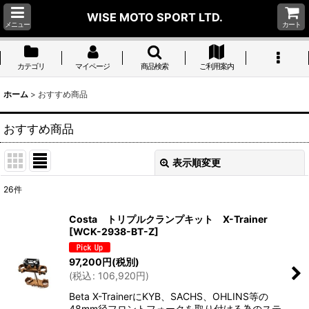
WISE MOTO SPORT LTD.
メニュー
カート
カテゴリ
マイページ
商品検索
ご利用案内
ホーム
>
おすすめ商品
おすすめ商品
表示順変更
閉じる
26
件
表示数
:
Costa トリプルクランプキット X-Trainer
[
WCK-2938-BT-Z
]
並び順
:
97,200
円
(税別)
(
税込
:
106,920
円
)
絞り込む
Beta X-TrainerにKYB、SACHS、OHLINS等の
48mm径フロントフォークを取り付ける為のステ