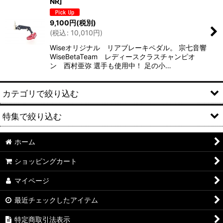
NR
]
9,100
円
(税別)
(
税込
:
10,010
円
)
Wiseオリジナル リアブレーキペダル。 宗七音響
WiseBetaTeam レディースクラスチャンピオ
ン 西村亜弥 選手も使用中！ 足の小…
カテゴリで絞り込む
特集で絞り込む
Beta新車
Beta純正オプション
ホーム
GALFER
ショッピングカート
Betaグッズ/アパレル
BRAKTEC
マイページ
ウェア、グローブ
AJP
最近チェックしたアイテム
ヘルメット
Costa Special Parts
特定商取引法表示