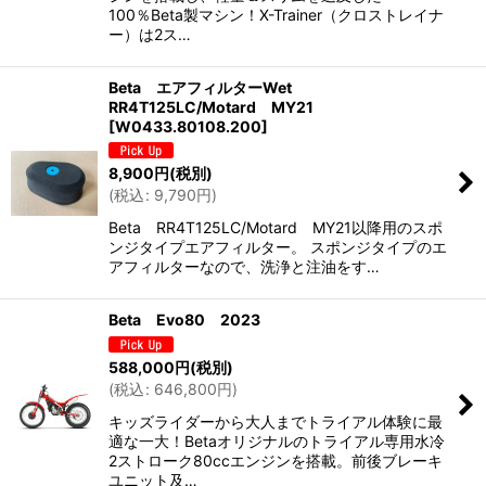
100％Beta製マシン！X-Trainer（クロストレイナ
ー）は2ス…
Beta エアフィルターWet
RR4T125LC/Motard MY21
[
W0433.80108.200
]
8,900
円
(税別)
(
税込
:
9,790
円
)
Beta RR4T125LC/Motard MY21以降用のスポ
ンジタイプエアフィルター。 スポンジタイプのエ
アフィルターなので、洗浄と注油をす…
Beta Evo80 2023
588,000
円
(税別)
(
税込
:
646,800
円
)
キッズライダーから大人までトライアル体験に最
適な一大！Betaオリジナルのトライアル専用水冷
2ストローク80ccエンジンを搭載。前後ブレーキ
ユニット及…