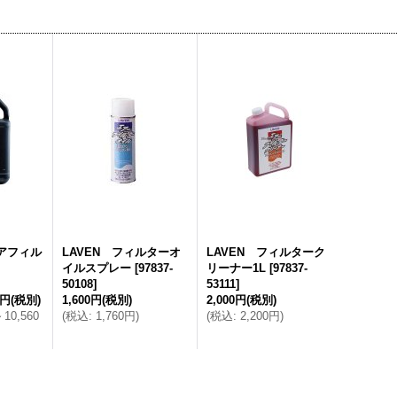
エアフィル
LAVEN フィルターオ
LAVEN フィルターク
イルスプレー
[
97837-
リーナー1L
[
97837-
50108
]
53111
]
0円
(税別)
1,600円
(税別)
2,000円
(税別)
～
10,560
(
税込
:
1,760円
)
(
税込
:
2,200円
)