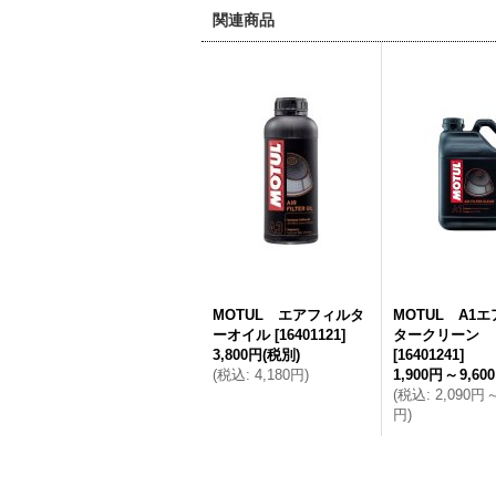
関連商品
MOTUL エアフィルタ
MOTUL A1
ーオイル
[
16401121
]
タークリーン
3,800円
(税別)
[
16401241
]
(
税込
:
4,180円
)
1,900円
～
9,60
(
税込
:
2,090円
円
)