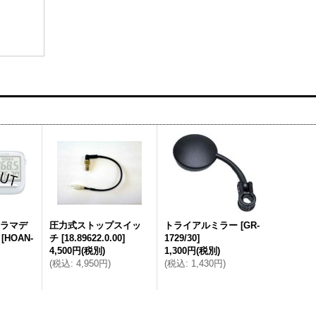
ノラマデ
圧力式ストップスイッ
トライアルミラー
[
GR-
[
HOAN-
チ
[
18.89622.0.00
]
1729/30
]
4,500円
(税別)
1,300円
(税別)
(
税込
:
4,950円
)
(
税込
:
1,430円
)