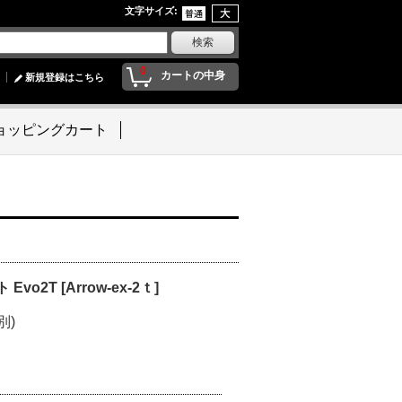
文字サイズ
:
0
カートの中身
新規登録はこちら
ョッピングカート
Evo2T
[
Arrow-ex-2ｔ
]
別)