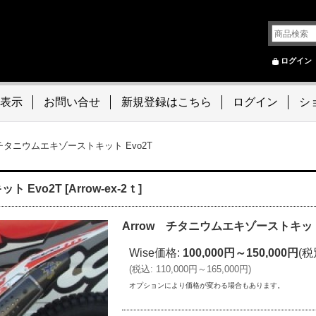
ログイン
表示
お問い合せ
新規登録はこちら
ログイン
シ
 チタニウムエキゾーストキット Evo2T
ト Evo2T
[
Arrow-ex-2ｔ
]
Arrow チタニウムエキゾーストキット 
Wise価格
:
100,000円～150,000円
(税
(
税込
:
110,000円～165,000円
)
オプションにより価格が変わる場合もあります。