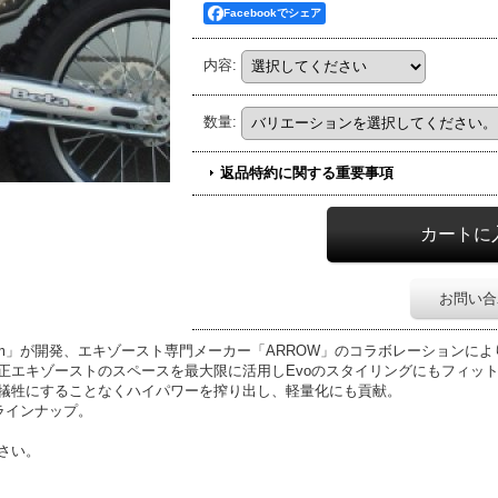
Facebookでシェア
内容
:
数量
:
返品特約に関する重要事項
お問い合
l Team」が開発、エキゾースト専門メーカー「ARROW」のコラボレーション
正エキゾーストのスペースを最大限に活用しEvoのスタイリングにもフィッ
犠牲にすることなくハイパワーを搾り出し、軽量化にも貢献。
用の2ラインナップ。
さい。