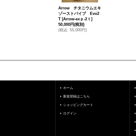
Arrow チタニウムエキ
ゾーストパイプ Evo2
T
[
Arrow-exｐ-2ｔ
]
50,000円
(税別)
(
税込
:
55,000円
)
ホーム
新規登録はこちら
ショッピングカート
ログイン