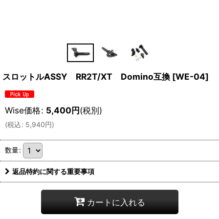
スロットルASSY RR2T/XT Domino互換
[
WE-04
]
Wise価格
:
5,400
円
(税別)
(
税込
:
5,940
円
)
数量
:
返品特約に関する重要事項
カートに入れる