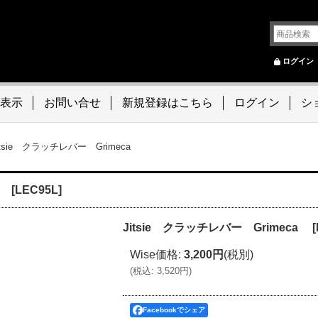
ログイン
表示
お問い合せ
新規登録はこちら
ログイン
シ
itsie クラッチレバー Grimeca
ca
[
LEC95L
]
Jitsie クラッチレバー Grimeca
[
Wise価格
:
3,200円
(税別)
(
税込
:
3,520円
)
Facebookでシェア