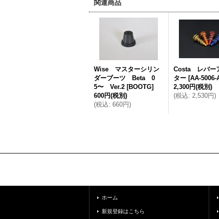
関連商品
Wise マスターシリン
Costa レバ
ダーブーツ Beta 0
ター
[
AA-5006-
5〜 Ver.2
[
BOOTG
]
2,300円
(税別)
600円
(税別)
(
税込
:
2,530円
)
(
税込
:
660円
)
ホーム
新規登録はこちら