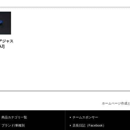
ーアジャス
AJ
]
ホームページ作成
商品カテゴリ一覧
チームスポンサー
ブランド/車種別
店長日記（Facebook）