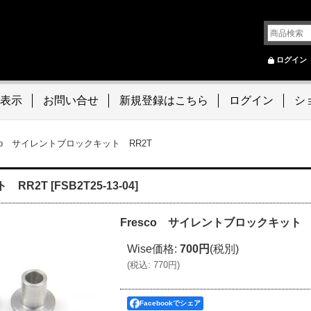
ログイン
表示
お問い合せ
新規登録はこちら
ログイン
シ
sco サイレントブロックキット RR2T
ト RR2T
[
FSB2T25-13-04
]
Fresco サイレントブロックキット 
Wise価格
:
700円
(税別)
(
税込
:
770円
)
Facebookでシェア