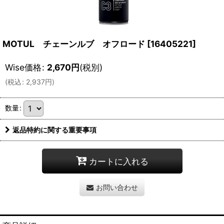
MOTUL チェーンルブ オフロード
[
16405221
]
Wise価格
:
2,670
円
(税別)
(
税込
:
2,937
円
)
数量
:
返品特約に関する重要事項
カートに入れる
お問い合わせ