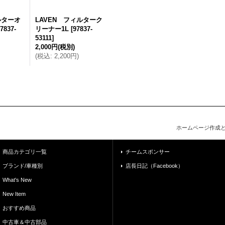
ルターオ
LAVEN フィルターク
7837-
リーナー1L
[
97837-
53111
]
2,000円
(税別)
(
税込
:
2,200円
)
ホームページ作成
商品カテゴリ一覧
チームスポンサー
ブランド/車種別
店長日記（Facebook）
What's New
New Item
おすすめ商品
中古車＆中古部品