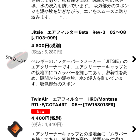
埃、水の浸入を防いでいます。 吸気部分のスポン
ジも泥や埃を防ぎながら、エアをスムーズに送り
込みます。 ＊…
Jitsie エアフィルター Beta Rev-3 02〜08
[
JI103-999
]
4,800
円
(税別)
(
税込
:
5,280
円
)
ベルギーのアフターパーツメーカー「JITSIE」の
エアクリーナーです。エアクリーナーキャップと
の接地面にゴムラバーを施してあり、密着性を高
め、隙間からの泥や埃、水の浸入を防いでいま
す。吸気部分のスポン…
TwinAir エアフィルター HRC/Montesa
RTL-F/COTA4RT 05〜
[
TW158013FR
]
4,400
円
(税別)
(
税込
:
4,840
円
)
エアクリーナーキャップとの接地面にゴムラバー
を施してあり、密着性を高め、隙間からの泥や