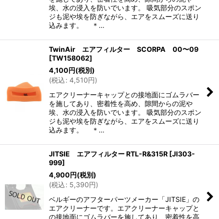
埃、水の浸入を防いでいます。 吸気部分のスポン
ジも泥や埃を防ぎながら、エアをスムーズに送り
込みます。 ＊…
TwinAir エアフィルター SCORPA 00〜09
[
TW158062
]
4,100
円
(税別)
(
税込
:
4,510
円
)
エアクリーナーキャップとの接地面にゴムラバー
を施してあり、密着性を高め、隙間からの泥や
埃、水の浸入を防いでいます。 吸気部分のスポン
ジも泥や埃を防ぎながら、エアをスムーズに送り
込みます。 ＊…
JITSIE エアフィルター RTL-R&315R
[
JI303-
999
]
4,900
円
(税別)
(
税込
:
5,390
円
)
ベルギーのアフターパーツメーカー「JITSIE」の
エアクリーナーです。エアクリーナーキャップと
の接地面にゴムラバーを施してあり、密着性を高