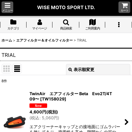
WISE MOTO SPORT LTD.
メニュー
カート
カテゴリ
マイページ
商品検索
ご利用案内
ホーム
>
エアフィルター＆オイルフィルター
>
TRIAL
TRIAL
表示順変更
閉じる
8
件
表示数
:
TwinAir エアフィルター Beta Evo2T/4T
09〜
[
TW158029
]
並び順
:
4,600
円
(税別)
(
税込
:
5,060
円
)
絞り込む
エアクリーナーキャップとの接地面にゴムラバー
を施してあり、密着性を高め、隙間からの泥や