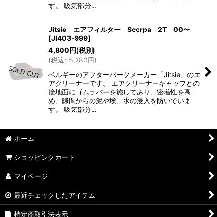
す。 吸気部分…
Jitsie エアフィルター Scorpa 2T 00〜
[
JI403-999
]
4,800
円
(税別)
(
税込
:
5,280
円
)
ベルギーのアフターパーツメーカー「Jitsie」のエ
アクリーナーです。 エアクリーナーキャップとの
接地面にゴムラバーを施してあり、密着性を高
め、隙間からの泥や埃、水の浸入を防いでいま
す。 吸気部分…
ホーム
ショッピングカート
マイページ
最近チェックしたアイテム
特定商取引法表示