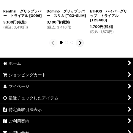
Renthal グリップラバ
Domino グリップラバ
ETHOS ハイパーグリ
ー トライアル
[
G096
]
ー スリム
[
TG3-SLIM
]
ップ トライアル
[
T23400
]
3,100
円
(税別)
3,100
円
(税別)
1,700
円
(税別)
(
税込
:
3,410
円
)
(
税込
:
3,410
円
)
(
税込
:
1,870
円
)
ホーム
ショッピングカート
マイページ
最近チェックしたアイテム
特定商取引法表示
ご利用案内
お問い合せ