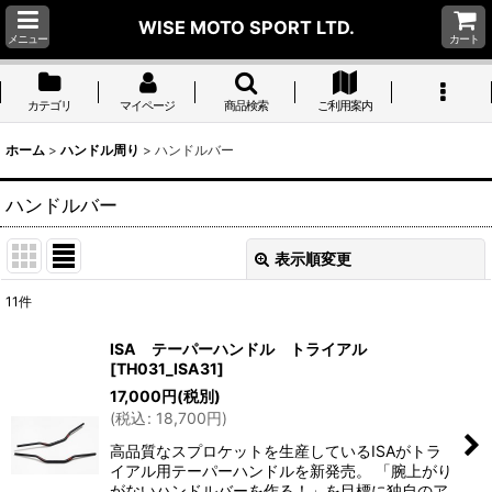
WISE MOTO SPORT LTD.
メニュー
カート
カテゴリ
マイページ
商品検索
ご利用案内
ホーム
>
ハンドル周り
>
ハンドルバー
ハンドルバー
表示順変更
閉じる
11
件
表示数
:
ISA テーパーハンドル トライアル
[
TH031_ISA31
]
並び順
:
17,000
円
(税別)
(
税込
:
18,700
円
)
絞り込む
高品質なスプロケットを生産しているISAがトラ
イアル用テーパーハンドルを新発売。 「腕上がり
がないハンドルバーを作る！」を目標に独自のア