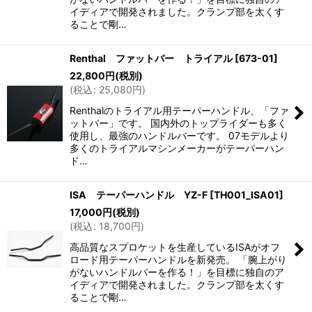
イディアで開発されました。クランプ部を太くす
ることで剛…
Renthal ファットバー トライアル
[
673-01
]
22,800
円
(税別)
(
税込
:
25,080
円
)
Renthalのトライアル用テーパーハンドル、「ファ
ットバー」です。 国内外のトップライダーも多く
使用し、最強のハンドルバーです。 07モデルより
多くのトライアルマシンメーカーがテーパーハン
ド…
ISA テーパーハンドル YZ-F
[
TH001_ISA01
]
17,000
円
(税別)
(
税込
:
18,700
円
)
高品質なスプロケットを生産しているISAがオフ
ロード用テーパーハンドルを新発売。 「腕上がり
がないハンドルバーを作る！」を目標に独自のア
イディアで開発されました。クランプ部を太くす
ることで剛…