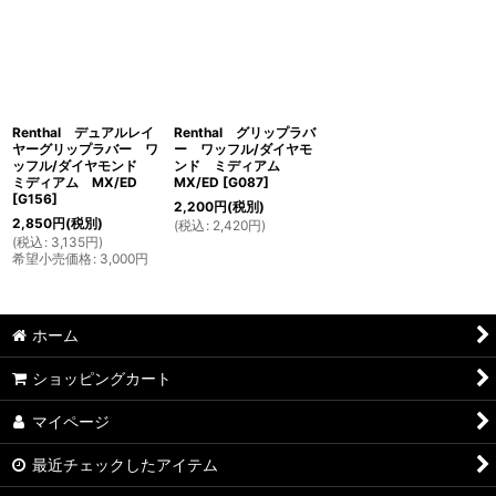
Renthal デュアルレイ
Renthal グリップラバ
ヤーグリップラバー ワ
ー ワッフル/ダイヤモ
ッフル/ダイヤモンド
ンド ミディアム
ミディアム MX/ED
MX/ED
[
G087
]
[
G156
]
2,200
円
(税別)
2,850
円
(税別)
(
税込
:
2,420
円
)
(
税込
:
3,135
円
)
希望小売価格
:
3,000
円
ホーム
ショッピングカート
マイページ
最近チェックしたアイテム