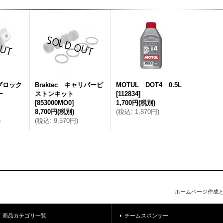
ノブロック
Braktec キャリパーピ
MOTUL DOT4 0.5L
ー
ストンキット
[
112834
]
[
853000MO0
]
1,700円
(税別)
8,700円
(税別)
(
税込
:
1,870円
)
)
(
税込
:
9,570円
)
ホームページ作成
商品カテゴリ一覧
チームスポンサー