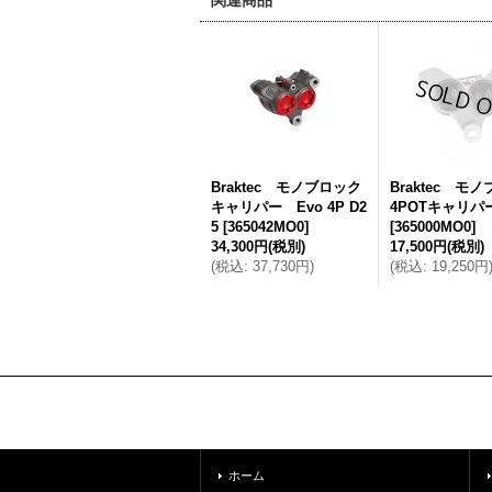
関連商品
Braktec モノブロック
Braktec モ
キャリパー Evo 4P D2
4POTキャリパ
5
[
365042MO0
]
[
365000MO0
]
34,300円
(税別)
17,500円
(税別)
(
税込
:
37,730円
)
(
税込
:
19,250円
ホーム