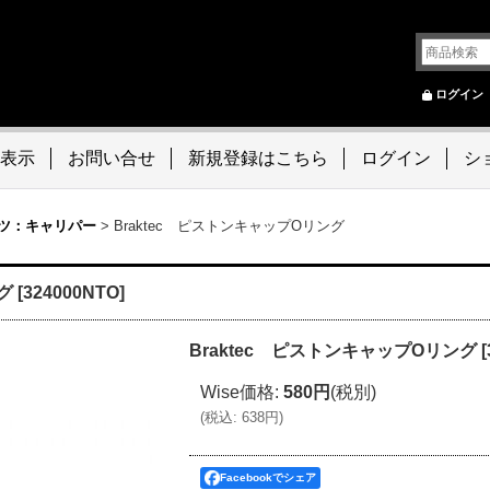
ログイン
表示
お問い合せ
新規登録はこちら
ログイン
シ
ツ：キャリパー
>
Braktec ピストンキャップOリング
グ
[
324000NTO
]
Braktec ピストンキャップOリング
[
Wise価格
:
580円
(税別)
(
税込
:
638円
)
Facebookでシェア