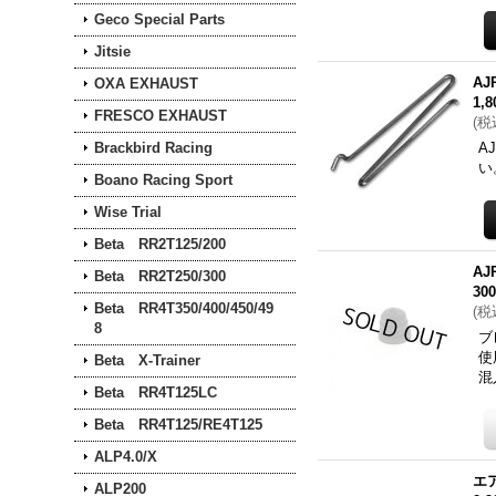
Geco Special Parts
Jitsie
A
OXA EXHAUST
1,
FRESCO EXHAUST
(
税
Brackbird Racing
A
い
Boano Racing Sport
Wise Trial
Beta RR2T125/200
A
Beta RR2T250/300
30
Beta RR4T350/400/450/49
(
税
8
ブ
使
Beta X-Trainer
混
Beta RR4T125LC
Beta RR4T125/RE4T125
ALP4.0/X
エ
ALP200