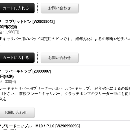
JP スプリットピン
[
W29099043
]
800円
(税別)
込
:
1,980円
)
JPキャリパー用のパッド固定用のピンです。 経年劣化によるの破断や紛失の
。
JP ラバーキャップ
[
29099007
]
0円
(税別)
込
:
330円
)
レーキキャリパー用ブリーダーボルトラバーキャップ。 経年劣化によるの破
用下さい。 前後ブレーキキャリパー、クラッチポンプのブリーダー部にも使
入を…
アブリードニップル M10＊P1.0
[
W29099009C
]