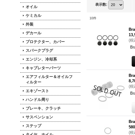
表示数
:
オイル
ケミカル
10
件
外装
B
デカール
13
(
税
プロテクター、カバー
B
スパークプラグ
エンジン、冷却系
キャブレターパーツ
B
エアフィルター＆オイルフ
8,
ィルター
(
税
エキゾースト
B
ハンドル周り
ブレーキ、クラッチ
サスペンション
B
ステップ
58
(
税
タイヤ、ホイル