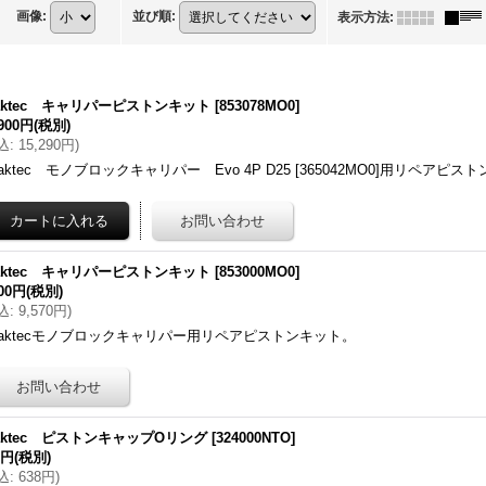
画像
:
並び順
:
表示方法
:
raktec キャリパーピストンキット
[
853078MO0
]
,900円
(税別)
込
:
15,290円
)
raktec モノブロックキャリパー Evo 4P D25 [365042MO0]用リペアピ
raktec キャリパーピストンキット
[
853000MO0
]
700円
(税別)
込
:
9,570円
)
raktecモノブロックキャリパー用リペアピストンキット。
raktec ピストンキャップOリング
[
324000NTO
]
0円
(税別)
込
:
638円
)