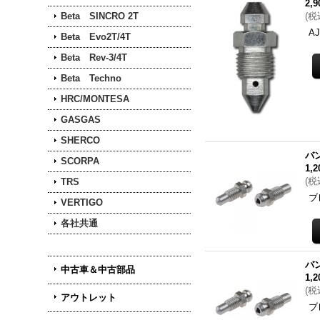
2,
Beta SINCRO 2T
(
税
A
Beta Evo2T/4T
Beta Rev-3/4T
Beta Techno
HRC/MONTESA
GASGAS
SHERCO
バ
SCORPA
1,
(
税
TRS
ブ
VERTIGO
各社共通
バ
中古車＆中古部品
1,
(
税
アウトレット
ブ