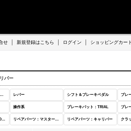
合せ
新規登録はこちら
ログイン
ショッピングカー
リパー
ブレーキ、クラッチ (全商品)
レバー
シフト＆ブレーキペダル
操作系
ブレーキパット：TRIAL
ブレーキディスク：ENDURO/MOTOCROSS
リペアパーツ：マスターシリンダー
リペアパーツ：キャリパー