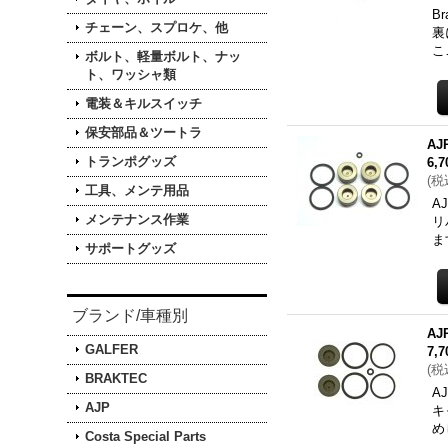
B
チェーン、スプロケ、他
裏
こ
ボルト、軽量ボルト、ナッ
ト、ワッシャ類
電装＆キルスイッチ
保安部品＆ツートラ
AJ
トランポグッズ
6,
(
税
工具、メンテ用品
A
メンテナンス作業
リ
ま
サポートグッズ
ブランド/車種別
A
GALFER
7,
(
税
BRAKTEC
A
AJP
キ
め
Costa Special Parts