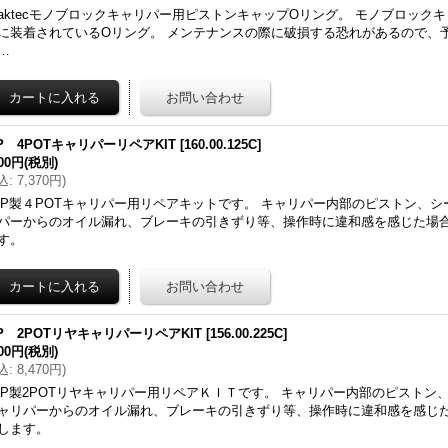
raktecモノブロックキャリパー用ピストンキャップOリング。 モノブロック
に装着されているOリング。 メンテナンスの際に破損する恐れがあるので、
…
P 4POTキャリパーリペアKIT
[
160.00.125C
]
700円
(税別)
込
:
7,370円
)
JP製４POTキャリパー用リペアキットです。 キャリパー内部のピストン、
パーからのオイル漏れ、ブレーキの引きずり等、操作時に違和感を感じた場
す。
JP 2POTリヤキャリパーリペアKIT
[
156.00.225C
]
700円
(税別)
込
:
8,470円
)
JP製2POTリヤキャリパー用リペアＫＩＴです。 キャリパー内部のピストン
ャリパーからのオイル漏れ、ブレーキの引きずり等、操作時に違和感を感じ
します。