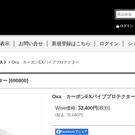
ログイン
表示
お問い合せ
新規登録はこちら
ログイン
シ
スト
>
Oxa カーボンEXパイププロテクター
ター
[
690800
]
Oxa カーボンEXパイププロテクタ
Wise価格
:
32,400円
(税別)
(
税込
:
35,640円
)
Facebookでシェア