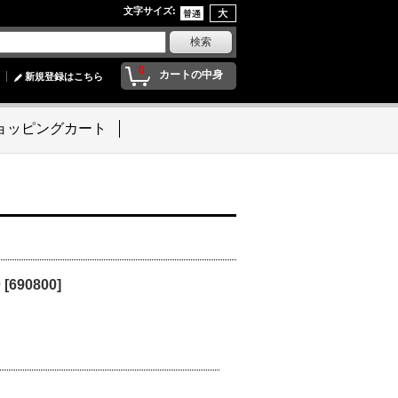
文字サイズ
:
0
カートの中身
新規登録はこちら
ョッピングカート
ー
[
690800
]