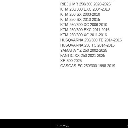
RIEJU MR 250/300 2020-2025
KTM 250/300 EXC 2004-2010
KTM 250 SX 2003-2010
KTM 250 SX 2010-2015
KTM 250/300 XC 2006-2010
KTM 250/300 EXC 2011-2016
KTM 250/300 XC 2011-2016
HUSQVARNA 250/300 TE 2014-2016
HUSQVARNA 250 TC 2014-2015
YAMAHA YZ 250 2002-2025
FANTIC XX 250 2021-2025
XE 300 2025
GASGAS EC 250/300 1998-2019
ホーム