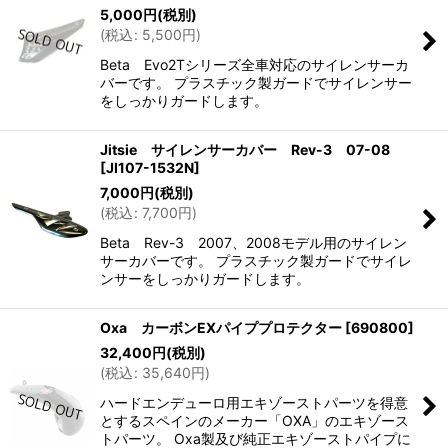
5,000
円
(税別)
(
税込
:
5,500
円
)
Beta Evo2Tシリーズ全車対応のサイレンサーカ
バーです。 プラスチック製ガードでサイレンサー
をしっかりガードします。
Jitsie サイレンサーカバー Rev-3 07-08
[
JI107-1532N
]
7,000
円
(税別)
(
税込
:
7,700
円
)
Beta Rev-3 2007、2008モデル用のサイレン
サーカバーです。 プラスチック製ガードでサイレ
ンサーをしっかりガードします。
Oxa カーボンEXパイププロテクター
[
690800
]
32,400
円
(税別)
(
税込
:
35,640
円
)
ハードエンデューロ用エキゾーストパーツを得意
とするスペインのメーカー「OXA」のエキゾース
トパーツ。 Oxa製及び純正エキゾーストパイプに