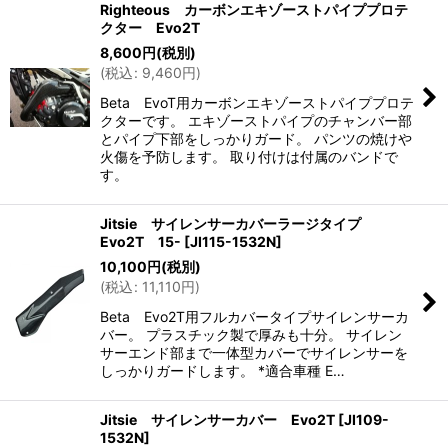
Righteous カーボンエキゾーストパイププロテ
クター Evo2T
8,600
円
(税別)
(
税込
:
9,460
円
)
Beta EvoT用カーボンエキゾーストパイププロテ
クターです。 エキゾーストパイプのチャンバー部
とパイプ下部をしっかりガード。 パンツの焼けや
火傷を予防します。 取り付けは付属のバンドで
す。
Jitsie サイレンサーカバーラージタイプ
Evo2T 15-
[
JI115-1532N
]
10,100
円
(税別)
(
税込
:
11,110
円
)
Beta Evo2T用フルカバータイプサイレンサーカ
バー。 プラスチック製で厚みも十分。 サイレン
サーエンド部まで一体型カバーでサイレンサーを
しっかりガードします。 *適合車種 E…
Jitsie サイレンサーカバー Evo2T
[
JI109-
1532N
]