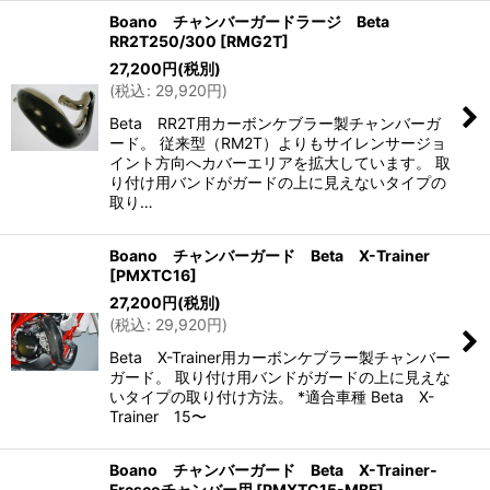
Boano チャンバーガードラージ Beta
RR2T250/300
[
RMG2T
]
27,200
円
(税別)
(
税込
:
29,920
円
)
Beta RR2T用カーボンケブラー製チャンバーガ
ード。 従来型（RM2T）よりもサイレンサージョ
イント方向へカバーエリアを拡大しています。 取
り付け用バンドがガードの上に見えないタイプの
取り…
Boano チャンバーガード Beta X-Trainer
[
PMXTC16
]
27,200
円
(税別)
(
税込
:
29,920
円
)
Beta X-Trainer用カーボンケブラー製チャンバー
ガード。 取り付け用バンドがガードの上に見えな
いタイプの取り付け方法。 *適合車種 Beta X-
Trainer 15〜
Boano チャンバーガード Beta X-Trainer-
Frescoチャンバー用
[
PMXTC15-MBF
]