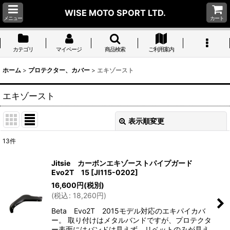
WISE MOTO SPORT LTD.
メニュー
カート
カテゴリ
マイページ
商品検索
ご利用案内
ホーム
>
プロテクター、カバー
>
エキゾースト
エキゾースト
表示順変更
閉じる
13
件
表示数
:
Jitsie カーボンエキゾーストパイプガード
Evo2T 15
[
JI115-0202
]
並び順
:
16,600
円
(税別)
(
税込
:
18,260
円
)
絞り込む
Beta Evo2T 2015モデル対応のエキパイカバ
ー。 取り付けはメタルバンドですが、プロテクタ
ー表面にはバンドは見えず、リベットのみが見え