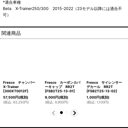
*適合車種
Beta X-Trainer250/300 2015-2022（23モデル以降には適合不
可）
関連商品
Fresco チャンバー
Fresco カーボンカバ
Fresco サイレンサー
X-Trainer
ーキャップ RR2T
デカール RR2T
[
300XT0012F
]
[
FSB2T25-13-01
]
[
FSB2T25-13-02
]
57,500
円
(税別)
9,000
円
(税別)
1,000
円
(税別)
(
税込
:
63,250
円
)
(
税込
:
9,900
円
)
(
税込
:
1,100
円
)