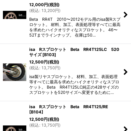
12,000
円
(税別)
(
税込
:
13,200
円
)
Beta RR4T 2010〜2012モデル用のisa製Rスプ
ロケット。 材料、加工、表面処理等すべてに最高
を求めたハイクオリティなスプロケット。 46〜
52Tまでラインナップ。 在庫は50…
isa Rスプロケット Beta RR4T125LC 520
サイズ
[
B103
]
12,500
円
(税別)
(
税込
:
13,750
円
)
isa製リヤスプロケット。 材料、加工、表面処理
等すべてに最高を求めたハイクオリティなスプロ
ケット。 Beta RR4T125LC純正の428サイズの
スプロケットを520サイズへ変更するために…
isa Rスプロケット Beta RR4T125/RE
[
B104
]
12,500
円
(税別)
(
税込
:
13,750
円
)