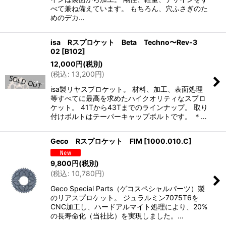
べて兼ね備えています。 もちろん、穴ふさぎのた
めのデカ…
isa Rスプロケット Beta Techno〜Rev-3
02
[
B102
]
12,000
円
(税別)
(
税込
:
13,200
円
)
isa製リヤスプロケット。 材料、加工、表面処理
等すべてに最高を求めたハイクオリティなスプロ
ケット。 41Tから43Tまでのラインナップ。 取り
付けボルトはテーパーキャップボルトです。 ＊…
Geco Rスプロケット FIM
[
1000.010.C
]
9,800
円
(税別)
(
税込
:
10,780
円
)
Geco Special Parts（ゲコスペシャルパーツ）製
のリアスプロケット。 ジュラルミン7075T6を
CNC加工し、ハードアルマイト処理により、20%
の長寿命化（当社比）を実現しました。…