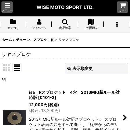
WISE MOTO SPORT LTD.
メニュー
カート
カテゴリ
マイページ
商品検索
ご利用案内
ホーム
>
チェーン、スプロケ、他
>
リヤスプロケ
リヤスプロケ
表示順変更
閉じる
8
件
表示数
:
isa Rスプロケット 4穴 2013MFJ新ルール対
応版
[
C101-2
]
並び順
:
12,000
円
(税別)
(
税込
:
13,200
円
)
絞り込む
2013年MFJ新ルール対応スプロケット。 スプロ
ケット表面の穴をすべて廃止し、従来からのデザ
インは裏面から加工。 剛性、軽量、デザインをす