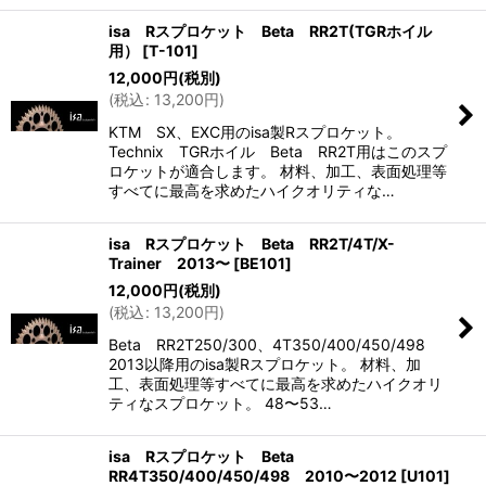
isa Rスプロケット Beta RR2T(TGRホイル
用）
[
T-101
]
12,000
円
(税別)
(
税込
:
13,200
円
)
KTM SX、EXC用のisa製Rスプロケット。
Technix TGRホイル Beta RR2T用はこのスプ
ロケットが適合します。 材料、加工、表面処理等
すべてに最高を求めたハイクオリティな…
isa Rスプロケット Beta RR2T/4T/X-
Trainer 2013〜
[
BE101
]
12,000
円
(税別)
(
税込
:
13,200
円
)
Beta RR2T250/300、4T350/400/450/498
2013以降用のisa製Rスプロケット。 材料、加
工、表面処理等すべてに最高を求めたハイクオリ
ティなスプロケット。 48〜53…
isa Rスプロケット Beta
RR4T350/400/450/498 2010〜2012
[
U101
]