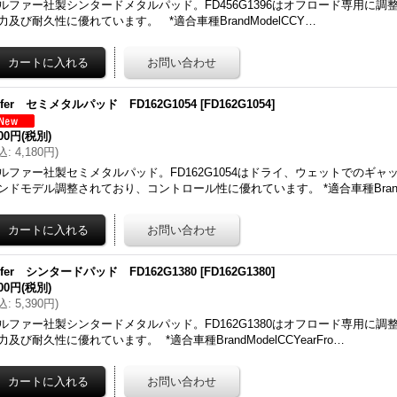
ルファー社製シンタードメタルパッド。FD456G1396はオフロード専用に
力及び耐久性に優れています。 *適合車種BrandModelCCY…
lfer セミメタルパッド FD162G1054
[
FD162G1054
]
800円
(税別)
込
:
4,180円
)
ルファー社製セミメタルパッド。FD162G1054はドライ、ウェットでのギ
ンドモデル調整されており、コントロール性に優れています。 *適合車種BrandM
lfer シンタードパッド FD162G1380
[
FD162G1380
]
900円
(税別)
込
:
5,390円
)
ルファー社製シンタードメタルパッド。FD162G1380はオフロード専用に
力及び耐久性に優れています。 *適合車種BrandModelCCYearFro…