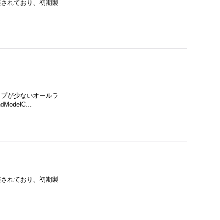
調整されており、初期製
ャップが少ないオールラ
odelC…
調整されており、初期製