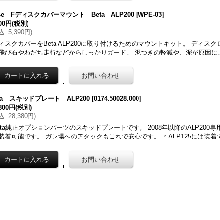
se Fディスクカバーマウント Beta ALP200
[
WPE-03
]
900円
(税別)
込
:
5,390円
)
ィスクカバーをBeta ALP200に取り付けるためのマウントキット。 ディス
飛び石やわだち走行などからしっかりガード。 泥つきの軽減や、泥が原因に
ta スキッドプレート ALP200
[
0174.50028.000
]
,800円
(税別)
込
:
28,380円
)
eta純正オプションパーツのスキッドプレートです。 2008年以降のALP200
装着可能です。 ガレ場へのアタックもこれで安心です。 ＊ALP125には装着