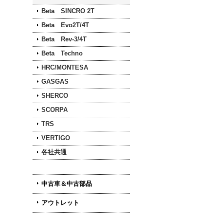
Beta SINCRO 2T
Beta Evo2T/4T
Beta Rev-3/4T
Beta Techno
HRC/MONTESA
GASGAS
SHERCO
SCORPA
TRS
VERTIGO
各社共通
中古車＆中古部品
アウトレット