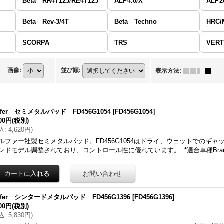
Beta RR4T125/RE4T125
ALP4.0/X
ALP2
Beta Rev-3/4T
Beta Techno
HRC
SCORPA
TRS
VERT
画像
:
並び順
:
表示方法
:
lfer セミメタルパッド FD456G1054
[
FD456G1054
]
200円
(税別)
込
:
4,620円
)
ルファー社製セミメタルパッド。FD456G1054はドライ、ウェットでのギ
ンドモデル調整されており、コントロール性に優れています。 *適合車種Bra
lfer シンタードメタルパッド FD456G1396
[
FD456G1396
]
300円
(税別)
込
:
5,830円
)