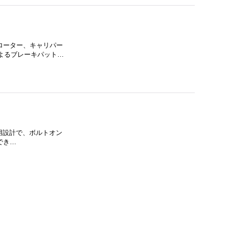
クローター、キャリパー
よるブレーキパット…
専用設計で、ボルトオン
でき…