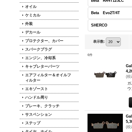
Beta RR4T125LC
オイル
Beta Evo2T/4T
ケミカル
外装
SHERCO
デカール
プロテクター、カバー
表示数
:
スパークプラグ
6
件
エンジン、冷却系
Ga
キャブレターパーツ
4,
エアフィルター＆オイルフ
(
税
ィルター
ガ
ウ
エキゾースト
ハンドル周り
ブレーキ、クラッチ
サスペンション
Ga
5,
ステップ
(
税
タイヤ、ホイル