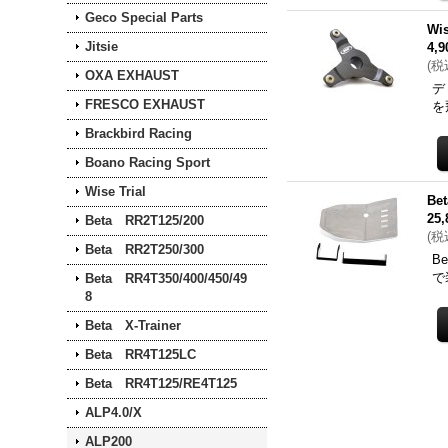
Geco Special Parts
Wi
Jitsie
4,
(
税
OXA EXHAUST
デ
FRESCO EXHAUST
を
Brackbird Racing
Boano Racing Sport
Wise Trial
Be
25
Beta RR2T125/200
(
税
Beta RR2T250/300
B
で
Beta RR4T350/400/450/49
8
Beta X-Trainer
Beta RR4T125LC
Beta RR4T125/RE4T125
ALP4.0/X
ALP200