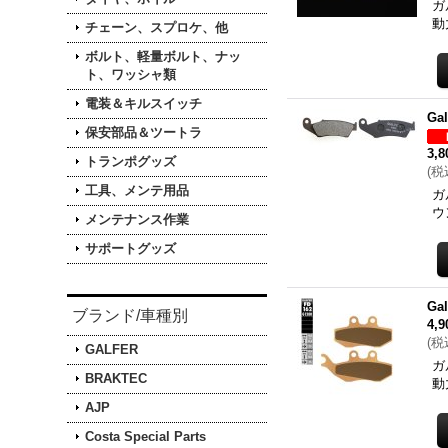
ガ
動
チェーン、スプロケ、他
ボルト、軽量ボルト、ナッ
ト、ワッシャ類
電装＆キルスイッチ
Ga
保安部品＆ツートラ
3,
トランポグッズ
(
税
工具、メンテ用品
ガ
ウ
メンテナンス作業
サポートグッズ
Ga
ブランド/車種別
4,
(
税
GALFER
ガ
BRAKTEC
動
AJP
Costa Special Parts