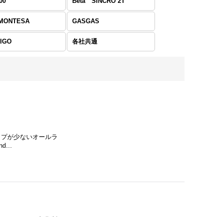
00
Beta SINCRO 2T
/MONTESA
GASGAS
IGO
各社共通
ャップが少ないオールラ
nd…