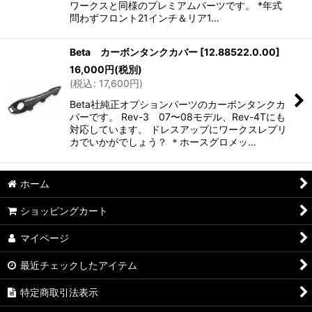
ワークスと同様のプレミアムパーツです。 *年式
問わずフロント21インチ＆リア1…
Beta カーボンタンクカバー
[
12.88522.0.00
]
16,000
円
(税別)
(
税込
:
17,600
円
)
Beta社純正オプションパーツのカーボンタンクカ
バーです。 Rev-3 07〜08モデル、Rev-4Tにも
対応しています。 ドレスアップにワークスレプリ
カでいかがでしょう？ ＊ホースグロメッ…
ホーム
ショッピングカート
マイページ
最近チェックしたアイテム
特定商取引法表示