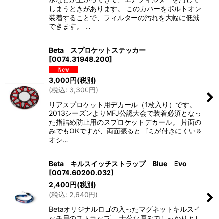
しまうときがあります。 このカバーをボルトオン
装着することで、フィルターの汚れを大幅に低減
できます。 …
Beta スプロケットステッカー
[
0074.31948.200
]
3,000
円
(税別)
(
税込
:
3,300
円
)
リアスプロケット用デカール（1枚入り）です。
2013シーズンよりMFJ公認大会で装着必須となっ
た指詰め防止用のスプロケットデカール。 片面の
みでもOKですが、両面張るとゴミが付きにくい＆
オシ…
Beta キルスイッチストラップ Blue Evo
[
0074.60200.032
]
2,400
円
(税別)
(
税込
:
2,640
円
)
Betaオリジナルロゴの入ったマグネットキルスイ
ッチ用のストラップ。 十分な厚みでしっかりとし