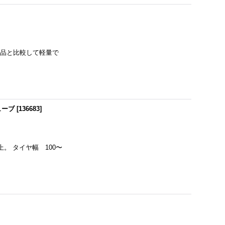
製品と比較して軽量で
チューブ
[
136683
]
。 タイヤ幅 100〜
！