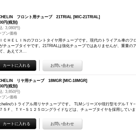
CHELIN フロント用チューブ 21TRIAL
[
MIC-21TRIAL
]
800円
(税別)
込
:
3,080円
)
ープン価格
ＩＣＨＥＬＩＮのフロントタイヤ用チューブです。現代のトライアル車のフ
がチューブタイヤです。21TRIALは強化チューブではありませんが、重量の
て、あえてス…
CHELIN リヤ用チューブ 18MGR
[
MIC-18MGR
]
500円
(税別)
込
:
3,850円
)
ープン価格
ichelinのトライアル用リヤチューブです。 TLMシリーズや現行型モデルＴＹ
７５Ｆ、ＴＹ−Ｓ１２５ロングライドなどは、チューブタイヤを採用しています