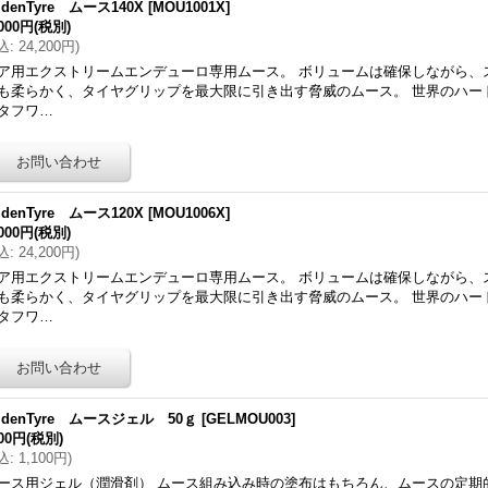
ldenTyre ムース140X
[
MOU1001X
]
,000円
(税別)
込
:
24,200円
)
ア用エクストリームエンデューロ専用ムース。 ボリュームは確保しながら、
も柔らかく、タイヤグリップを最大限に引き出す脅威のムース。 世界のハー
タフワ…
ldenTyre ムース120X
[
MOU1006X
]
,000円
(税別)
込
:
24,200円
)
ア用エクストリームエンデューロ専用ムース。 ボリュームは確保しながら、
も柔らかく、タイヤグリップを最大限に引き出す脅威のムース。 世界のハー
タフワ…
ldenTyre ムースジェル 50ｇ
[
GELMOU003
]
000円
(税別)
込
:
1,100円
)
ース用ジェル（潤滑剤） ムース組み込み時の塗布はもちろん、ムースの定期