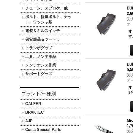
チェーン、スプロケ、他
DU
2,
ボルト、軽量ボルト、ナッ
(
税
ト、ワッシャ類
オ
電装＆キルスイッチ
オ
す
保安部品＆ツートラ
トランポグッズ
工具、メンテ用品
DU
メンテナンス作業
5,
サポートグッズ
(
税
オ
オ
1
ブランド/車種別
GALFER
BRAKTEC
Mi
AJP
1,
Costa Special Parts
(
税