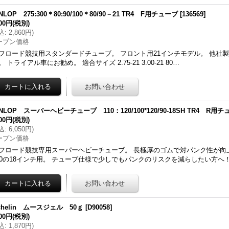
NLOP 275:300＊80:90/100＊80/90－21 TR4 F用チューブ
[
136569
]
600円
(税別)
込
:
2,860円
)
ープン価格
フロード競技用スタンダードチューブ。 フロント用21インチモデル。 他社
。 トライアル車にお勧め。 適合サイズ 2.75-21 3.00-21 80…
NLOP スーパーヘビーチューブ 110：120/100*120/90-18SH TR4 R用
500円
(税別)
込
:
6,050円
)
ープン価格
フロード競技専用スーパーヘビーチューブ。 長極厚のゴムで対パンク性が向上
40の18インチ用。 チューブ仕様で少しでもパンクのリスクを減らしたい方へ
chelin ムースジェル 50ｇ
[
D90058
]
700円
(税別)
込
:
1,870円
)