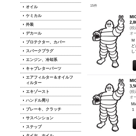
15
件
オイル
ケミカル
MI
2,
外装
(
税
デカール
オ
Ｍ
プロテクター、カバー
ど
スパークプラグ
し
エンジン、冷却系
キャブレターパーツ
エアフィルター＆オイルフ
MI
ィルター
3,
エキゾースト
(
税
オ
ハンドル周り
M
ブレーキ、クラッチ
１
サスペンション
ステップ
タイヤ、ホイル