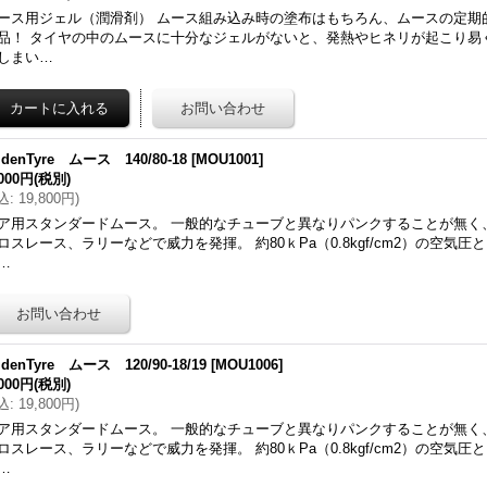
ース用ジェル（潤滑剤） ムース組み込み時の塗布はもちろん、ムースの定期
品！ タイヤの中のムースに十分なジェルがないと、発熱やヒネリが起こり易
しまい…
ldenTyre ムース 140/80-18
[
MOU1001
]
,000円
(税別)
込
:
19,800円
)
ア用スタンダードムース。 一般的なチューブと異なりパンクすることが無く
ロスレース、ラリーなどで威力を発揮。 約80ｋPa（0.8kgf/cm2）の空気
…
ldenTyre ムース 120/90-18/19
[
MOU1006
]
,000円
(税別)
込
:
19,800円
)
ア用スタンダードムース。 一般的なチューブと異なりパンクすることが無く
ロスレース、ラリーなどで威力を発揮。 約80ｋPa（0.8kgf/cm2）の空気
…