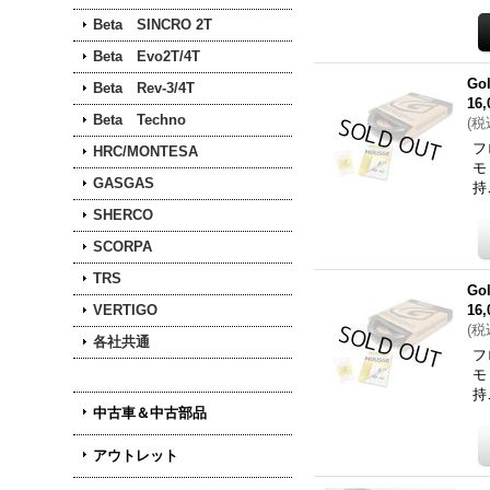
Beta SINCRO 2T
Beta Evo2T/4T
Go
Beta Rev-3/4T
16
Beta Techno
(
税
フ
HRC/MONTESA
モ
GASGAS
持
SHERCO
SCORPA
TRS
Go
VERTIGO
16
(
税
各社共通
フ
モ
持
中古車＆中古部品
アウトレット