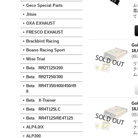
ム
Geco Special Parts
需
Jitsie
て
OXA EXHAUST
FRESCO EXHAUST
Brackbird Racing
Go
Boano Racing Sport
18
(
税
Wise Trial
リ
Beta RR2T125/200
ク
ム
Beta RR2T250/300
Beta RR4T350/400/450/49
8
Beta X-Trainer
Go
18
Beta RR4T125LC
(
税
Beta RR4T125/RE4T125
リ
ALP4.0/X
ク
ム
ALP200