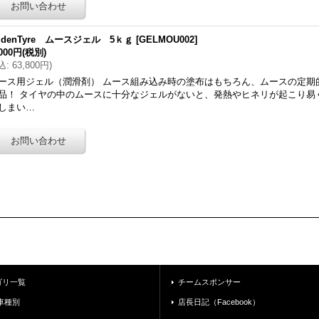
ldenTyre ムースジェル 5ｋｇ
[
GELMOU002
]
,000円
(税別)
込
:
63,800円
)
ース用ジェル（潤滑剤） ムース組み込み時の塗布はもちろん、ムースの定期
品！ タイヤの中のムースに十分なジェルがないと、発熱やヒネリが起こり易
しまい…
ゴリ一覧
チームスポンサー
車種別
店長日記（Facebook）