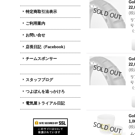
Go
22
特定商取引法表示
(
税
リ
ご利用案内
り
（
お問い合せ
店長日記（Facebook）
チームスポンサー
Go
22
(
税
リ
スタッフブログ
り
（
つよぽんを追っかけろ
電気屋トライアル日記
Go
1,
(
税
ム