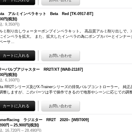
sta アルミインペラキット Beta Red
[
TK-0917-BT
]
500円
(税別)
込
:
9,350円
)
ルミ削り出しウォーターポンプインペラキット。 高品質アルミ削り出しで、
にインペラを拡大。 また、拡大したインペラの為にポンプカバーとインナー
ペーサ…
ワーバルブアジャスター RR2T/XT
[
WAB-21187
]
600円
(税別)
込
:
6,160円
)
eta RR2Tシリーズ及びX-Trainerシリーズの排気バルブコントローラー。 
調整しますが、このパーツは手で操作できるので地形やシーンに応じての調
nnerRacing ラジエター RR2T 2020~
[
WBT009
]
,200円
～
25,900円
(税別)
込
:
16,720円
～
28,490円
)