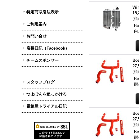
Wi
特定商取引法表示
15
(
税
ご利用案内
B
向
お問い合せ
店長日記（Facebook）
チームスポンサー
Bo
27
(
税
B
スタッフブログ
耐
つよぽんを追っかけろ
電気屋トライアル日記
Bo
27
(
税
B
耐