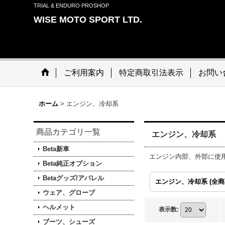
TRIAL & ENDURO PROSHOP
WISE MOTO SPORT LTD.
ご利用案内
特定商取引法表示
お問い
ホーム
>
エンジン、冷却系
商品カテゴリ一覧
エンジン、冷却系
Beta新車
エンジン内部、外部に使
Beta純正オプション
Betaグッズ/アパレル
エンジン、冷却系 (全商
ウェア、グローブ
ヘルメット
表示数
:
ブーツ、シューズ