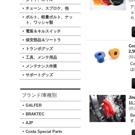
ア
チェーン、スプロケ、他
ョ
ボルト、軽量ボルト、ナッ
カ
ト、ワッシャ類
電装＆キルスイッチ
保安部品＆ツートラ
Co
トランポグッズ
2,
(
税
工具、メンテ用品
C
メンテナンス作業
は
サポートグッズ
ブランド/車種別
Ji
11
GALFER
(
税
BRAKTEC
B
す
AJP
Costa Special Parts