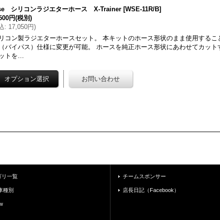
se シリコンラジエターホース X-Trainer
[
WSE-11R/B
]
,500円
(税別)
込
:
17,050円
)
リコン製ラジエターホースセット。 本キットのホース形状のまま使用するこ
（バイパス）仕様に変更が可能。 ホースを純正ホース形状にあわせてカット
ットを…
ゴリ一覧
チームスポンサー
車種別
店長日記（Facebook）
w