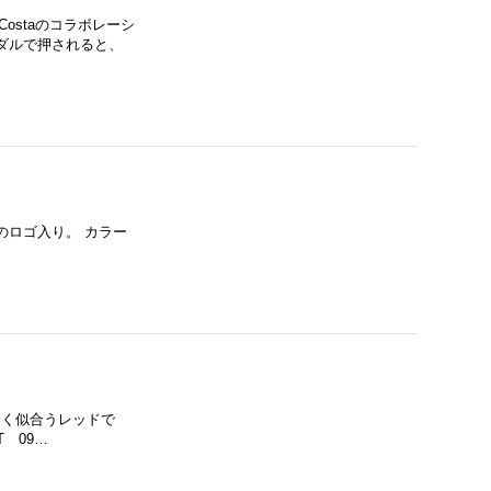
ostaのコラボレーシ
ダルで押されると、
SPのロゴ入り。 カラー
…
によく似合うレッドで
T 09…