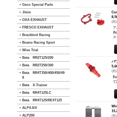
Geco Special Parts
Jitsie
Co
8,
OXA EXHAUST
(
税
FRESCO EXHAUST
ア
為
Brackbird Racing
ス
Boano Racing Sport
Wise Trial
Beta RR2T125/200
パ
Beta RR2T250/300
5,
(
税
Beta RR4T350/400/450/49
B
8
て
Beta X-Trainer
Beta RR4T125LC
Beta RR4T125/RE4T125
Wi
ALP4.0/X
15
ALP200
(
税