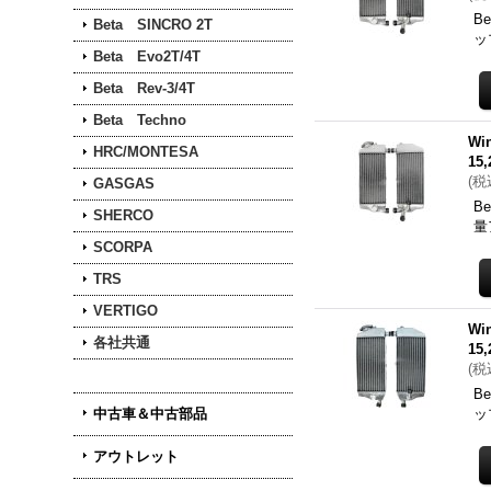
B
Beta SINCRO 2T
ッ
Beta Evo2T/4T
Beta Rev-3/4T
Beta Techno
Wi
HRC/MONTESA
15
(
税
GASGAS
B
SHERCO
量
SCORPA
TRS
VERTIGO
Wi
各社共通
15
(
税
B
中古車＆中古部品
ッ
アウトレット