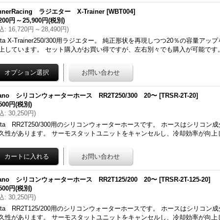
nnerRacing ラジエター X-Trainer
[
WBT004
]
,200円
～
25,900円
(税別)
込
:
16,720円
～
28,490円
)
eta X-Trainer250/300用ラジエター。 純正形状を再現しつつ20％の容量
上しています。 セット購入がお買い得ですが、左右別々でも購入が可能です
ano シリコンウォーターホース RR2T250/300 20〜
[
TRSR-2T-20
]
,500円
(税別)
込
:
30,250円
)
eta RR2T250/300用のシリコンウォーターホースです。 ホースはシリコ
久性があります。 サーモスタットユニットをキャンセルし、冷却効率が向上
ano シリコンウォーターホース RR2T125/200 20〜
[
TRSR-2T-125-20
]
,500円
(税別)
込
:
30,250円
)
eta RR2T125/200用のシリコンウォーターホースです。 ホースはシリコ
久性があります。 サーモスタットユニットをキャンセルし、冷却効率が向上