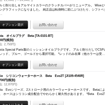
ルミ削り出し＆アルマイトカラーのクラッチカバーがリニューアル。 WiseとC
ングラフィックになりました。 純正品は転倒時に岩にぶつけたり、シフトペ
…
sta オイルプラグ Beta
[
TA-0101-BT
]
500円
(税別)
込
:
2,750円
)
osta Special Parts製のミッションオイルプラグです。 アルミ削りだしでC
レッド、ブルー、ゴールドから選択可能。 *レッドのみ在庫（他カラーは受
tsie シリコンウォーターホース Beta Evo2T
[
JI109-4540R
]
,700円
(税別)
込
:
12,870円
)
eta Evoシリーズ、2ストローク用のカラーウォーターホースです。 Beta
。 ホースはシリコン成分配合でやわらかく耐久性があります。 *Beta Evo2