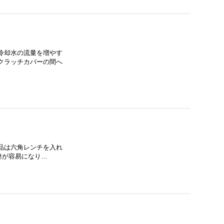
冷却水の流量を増やす
クラッチカバーの間へ
純正品は六角レンチを入れ
整が容易になり…