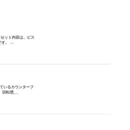
ト。 セット内容は、ピス
す。 …
用されているカウンターフ
、回転慣…