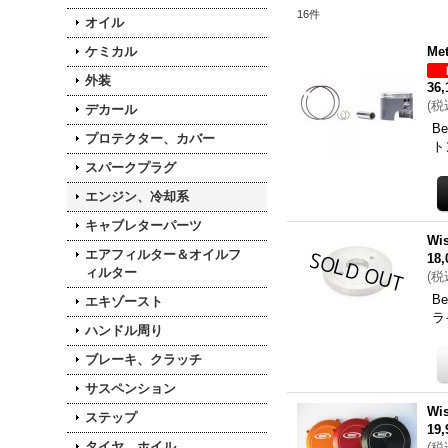
16
件
オイル
ケミカル
Me
外装
36
(
税
デカール
B
プロテクター、カバー
ト
スパークプラグ
エンジン、冷却系
キャブレターパーツ
W
エアフィルター＆オイルフ
18
ィルター
(
税
B
エキゾースト
ラ
ハンドル周り
ブレーキ、クラッチ
サスペンション
W
ステップ
19
タイヤ、ホイル
(
税