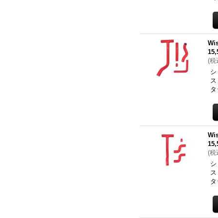
Wi
15
(
税
シ
ス
タ
Wi
15
(
税
シ
ス
タ