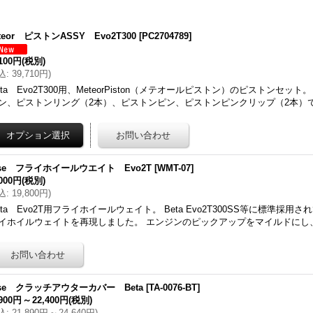
teor ピストンASSY Evo2T300
[
PC2704789
]
,100円
(税別)
込
:
39,710円
)
eta Evo2T300用、MeteorPiston（メテオールピストン）のピストンセッ
ン、ピストンリング（2本）、ピストンピン、ピストンピンクリップ（2本）で
ise フライホイールウエイト Evo2T
[
WMT-07
]
,000円
(税別)
込
:
19,800円
)
eta Evo2T用フライホイールウェイト。 Beta Evo2T300SS等に標準採
イホイルウェイトを再現しました。 エンジンのピックアップをマイルドにし
ise クラッチアウターカバー Beta
[
TA-0076-BT
]
,900円
～
22,400円
(税別)
込
:
21,890円
～
24,640円
)