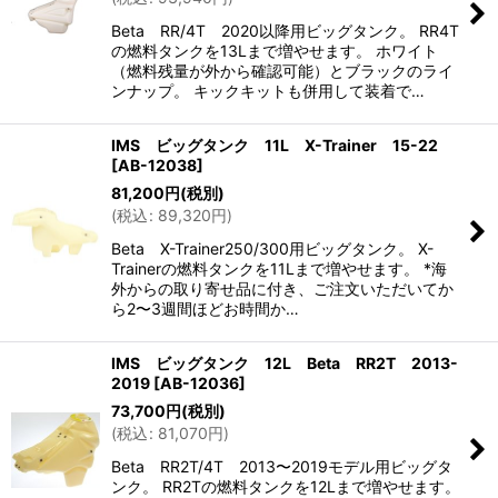
Beta RR/4T 2020以降用ビッグタンク。 RR4T
の燃料タンクを13Lまで増やせます。 ホワイト
（燃料残量が外から確認可能）とブラックのライ
ンナップ。 キックキットも併用して装着で…
IMS ビッグタンク 11L X-Trainer 15-22
[
AB-12038
]
81,200
円
(税別)
(
税込
:
89,320
円
)
Beta X-Trainer250/300用ビッグタンク。 X-
Trainerの燃料タンクを11Lまで増やせます。 *海
外からの取り寄せ品に付き、ご注文いただいてか
ら2〜3週間ほどお時間か…
IMS ビッグタンク 12L Beta RR2T 2013-
2019
[
AB-12036
]
73,700
円
(税別)
(
税込
:
81,070
円
)
Beta RR2T/4T 2013〜2019モデル用ビッグタ
ンク。 RR2Tの燃料タンクを12Lまで増やせます。