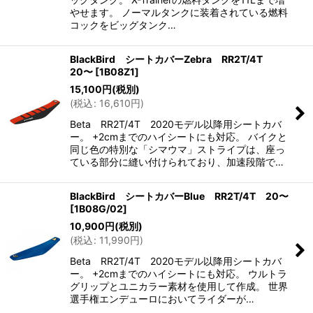
やせます。 ノーマルタンクに装着されている燃料
コックをビッグタンク…
BlackBird シートカバーZebra RR2T/4T
20〜
[
1B08Z1
]
15,100
円
(税別)
(
税込
:
16,610
円
)
Beta RR2T/4T 2020モデル以降用シートカバ
ー。 +2cmまでのハイシートにも対応。 バイクと
同じ色の特別な「シマウマ」ストライプは、座っ
ている部分に縫い付けられており、加速段階で…
BlackBird シートカバーBlue RR2T/4T 20〜
[
1B08G/02
]
10,900
円
(税別)
(
税込
:
11,990
円
)
Beta RR2T/4T 2020モデル以降用シートカバ
ー。 +2cmまでのハイシートにも対応。 ウルトラ
グリップとユニカラー素材を使用して作成。 世界
選手権エンデューロにおいてライダーが…