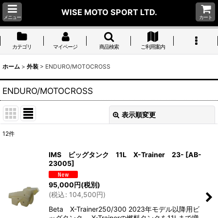
WISE MOTO SPORT LTD.
メニュー
カート
カテゴリ
マイページ
商品検索
ご利用案内
ホーム
>
外装
>
ENDURO/MOTOCROSS
ENDURO/MOTOCROSS
表示順変更
閉じる
12
件
表示数
:
IMS ビッグタンク 11L X-Trainer 23-
[
AB-
23005
]
並び順
:
95,000
円
(税別)
(
税込
:
104,500
円
)
絞り込む
Beta X-Trainer250/300 2023年モデル以降用ビ
ッグタンク。 X-Trainerの燃料タンクを11Lまで増