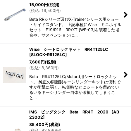
15,000
円
(税別)
(
税込
:
16,500
円
)
Beta RRシリーズ及びX-Trainerシリーズ用ショー
トサイドスタンド。 上記車種にWise ミニホイル
セット F19/R16 RR/XT [WE-03]を装着した場
合や、サスペンションに…
Wise シートロックキット RR4T125LC
[
SLOCK-RR125LC
]
7,600
円
(税別)
(
税込
:
8,360
円
)
Beta RR4T125LC/Motard用シートロックキッ
ト。 純正の樹脂製キーシリンダーキットは便利で
すが衝撃に弱く、転倒時などにシートを留めてい
るいるキーシリンダー自体が破損してしまうこ
と…
IMS ビッグタンク Beta RR4T 2020-
[
AB-
23002
]
85,400
円
(税別)
(
税込
:
93,940
円
)