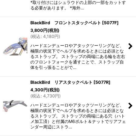
*取り付けにはシュラウドの上部の一部をカットす
る必要があります。 *海外…
BlackBird フロントスタックベルト
[
5077F
]
3,800
円
(税別)
(
税込
:
4,180
円
)
ハードエンデューロやアタックツーリングなど、
極限の状況下でヘルプを求めるときには必須とな
るストラップ。 ストラップの両端にある輪を左右
のフロントフォークを通すことで、ストラップ自
体を引っ張ることがで…
BlackBird リアスタックベルト
[
5077R
]
4,300
円
(税別)
(
税込
:
4,730
円
)
ハードエンデューロやアタックツーリングなど、
極限の状況下でヘルプを求めるときには必須とな
るストラップ。 ストラップの両端にある穴（ハト
メ加工済）と付属のM6ボルト＆ナットでリアフェ
ンダー周辺にストラ…