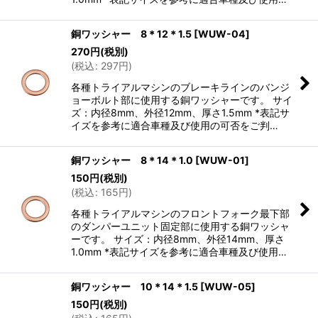
銅ワッシャー 8＊12＊1.5
[
WUW-04
]
270
円
(税別)
(
税込
:
297
円
)
各種トライアルマシンのブレーキラインのバンジ
ョーボルト部に使用する銅ワッシャーです。 サイ
ズ：内径8mm、外径12mm、厚さ1.5mm *表記サ
イズを参考に適合車種及び使用の可否をご判…
銅ワッシャー 8＊14＊1.0
[
WUW-01
]
150
円
(税別)
(
税込
:
165
円
)
各種トライアルマシンのフロントフォーク最下部
のダンパーユニット固定部に使用する銅ワッシャ
ーです。 サイズ：内径8mm、外径14mm、厚さ
1.0mm *表記サイズを参考に適合車種及び使用…
銅ワッシャー 10＊14＊1.5
[
WUW-05
]
150
円
(税別)