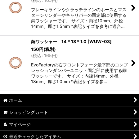
(
税込
:
165
円
)
ブレーキラインやクラッチラインのホースとマス
ターシリンダーやキャリパーの固定部に使用する
銅ワッシャーです。 サイズ：内径10mm、外径
14mm、厚さ1.5mm *表記サイズを参考に適合…
銅ワッシャー 14＊18＊1.0
[
WUW-03
]
150
円
(税別)
(
税込
:
165
円
)
EvoFactoryの右フロントフォーク最下部のコンプ
レッションダンパーユニット固定部に使用する銅
ワッシャーです。 サイズ：内径14mm、外径
18mm、厚さ1.0mm *表記サイズを参…
ホーム
ショッピングカート
マイページ
最近チェックしたアイテム