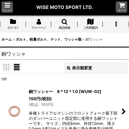
WISE MOTO SPORT LTD.
メニュー
カート
カテゴリ
マイページ
商品検索
ご利用案内
ホーム
>
ボルト、軽量ボルト、ナット、ワッシャ類
>
銅ワッシャ
銅ワッシャ
表示順変更
閉じる
5
件
表示数
:
銅ワッシャー 8＊12＊1.0
[
WUW-02
]
150
円
(税別)
並び順
:
(
税込
:
165
円
)
各種トライアルマシンのフロントフォーク最下部
絞り込む
のダンパーユニット固定部に使用する銅ワッシャ
ーです。 サイズ：内径8mm、外径12mm、厚さ
1.0mm *表記サイズを参考に適合車種及び使用…