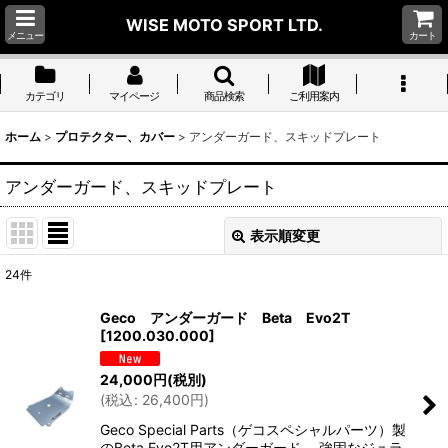
WISE MOTO SPORT LTD.
メニュー
カート
カテゴリ
マイページ
商品検索
ご利用案内
ホーム
>
プロテクター、カバー
>
アンダーガード、スキッドプレート
アンダーガード、スキッドプレート
表示順変更
閉じる
24
件
表示数
:
Geco アンダーガード Beta Evo2T
[
1200.030.000
]
並び順
:
24,000
円
(税別)
(
税込
:
26,400
円
)
絞り込む
Geco Special Parts（ゲコスペシャルパーツ）製
のBeta Evo2T用アンダーガード。 強固なジュラ