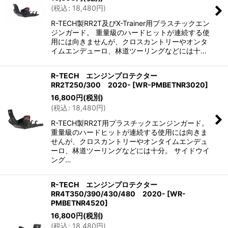
(
税込
:
18,480
円
)
R-TECH製RR2T及びX-Trainer用プラスチックエン
ジンガード。 重量級のハードヒットが連続する使
用には向きませんが、クロスカントリーやオンタ
イムエンデューロ、林道ツーリングなどには十…
R-TECH エンジンプロテクター
RR2T250/300 2020-
[
WR-PMBETNR3020
]
16,800
円
(税別)
(
税込
:
18,480
円
)
R-TECH製RR2T用プラスチックエンジンガード。
重量級のハードヒットが連続する使用には向きま
せんが、クロスカントリーやオンタイムエンデュ
ーロ、林道ツーリングなどには十分。 サイドウイ
ング…
R-TECH エンジンプロテクター
RR4T350/390/430/480 2020-
[
WR-
PMBETNR4520
]
16,800
円
(税別)
(
税込
:
18,480
円
)