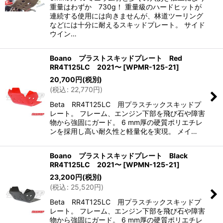
重量はわずか 730g！ 重量級のハードヒットが
連続する使用には向きませんが、林道ツーリング
などには十分に耐えるスキッドプレート。 サイド
ウイン…
Boano プラストスキッドプレート Red
RR4T125LC 2021〜
[
WPMR-125-21
]
20,700
円
(税別)
(
税込
:
22,770
円
)
Beta RR4T125LC 用プラスチックスキッドプ
レート。 フレーム、エンジン下部を飛び石や障害
物から強固にガード。 6 mm厚の硬質ポリエチレ
ンを採用し高い耐久性と軽量化を実現。 メイ…
Boano プラストスキッドプレート Black
RR4T125LC 2021〜
[
WPMN-125-21
]
23,200
円
(税別)
(
税込
:
25,520
円
)
Beta RR4T125LC 用プラスチックスキッドプ
レート。 フレーム、エンジン下部を飛び石や障害
物から強固にガード。 6 mm厚の硬質ポリエチレ