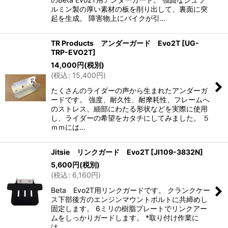
ルミン製の厚い素材の板を削り出して、裏面に突
起を生成。 障害物上にバイクが引…
TR Products アンダーガード Evo2T
[
UG-
TRP-EVO2T
]
14,000
円
(税別)
(
税込
:
15,400
円
)
たくさんのライダーの声から生まれたアンダーガ
ードです。 強度、耐久性、耐摩耗性、フレームへ
のストレス、細部にわたる形状などを実際に使用
し、ライダーの希望をカタチにしてみました。 ５
ｍｍには…
Jitsie リンクガード Evo2T
[
JI109-3832N
]
5,600
円
(税別)
(
税込
:
6,160
円
)
Beta Evo2T用リンクガードです。 クランクケー
ス下部後方のエンジンマウントボルトに共締めし
固定します。 6ミリの樹脂プレートでリンクアー
ムをしっかりガードします。 *取り付け作業に
は…