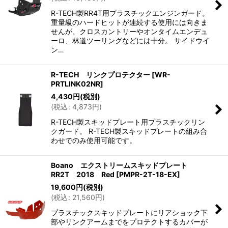
R-TECH製RR4T用プラスチックエンジンガード。
重量級のハードヒットが連続する使用には向きま
せんが、クロスカントリーやオンタイムエンデュ
ーロ、林道ツーリングなどには十分。 サイドウイ
ン…
R-TECH リンクプロテクター
[
WR-
PRTLINK02NR
]
4,430
円
(税別)
(
税込
:
4,873
円
)
R-TECH製スキッドプレート用プラスチックリン
クガード。 R-TECH製スキッドプレートの組み合
わせでのみ使用可能です。
Boano エクストリームスキッドプレート
RR2T 2018 Red
[
PMPR-2T-18-EX
]
19,600
円
(税別)
(
税込
:
21,560
円
)
プラスチックスキッドプレートにリアショック下
部やリンクアームまでをプロテクトするカバーが