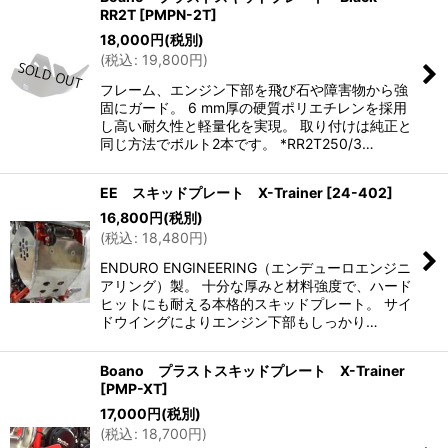
RR2T
[
PMPN-2T
]
18,000
円
(税別)
(
税込
:
19,800
円
)
フレーム、エンジン下部を飛び石や障害物から強
固にガード。 6 mm厚の硬質ポリエチレンを採用
し高い耐久性と軽量化を実現。 取り付けは純正と
同じ方法でボルト2本です。 *RR2T250/3…
EE スキッドプレート X-Trainer
[
24-402
]
16,800
円
(税別)
(
税込
:
18,480
円
)
ENDURO ENGINEERING（エンデューロエンジニ
アリング）製。 十分な厚みと材料強度で、ハード
ヒットにも耐える本格的スキッドプレート。 サイ
ドウイングによりエンジン下部もしっかり…
Boano プラストスキッドプレート X-Trainer
[
PMP-XT
]
17,000
円
(税別)
(
税込
:
18,700
円
)