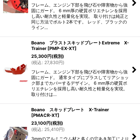
フレーム、エンジン下部を飛び石や障害物から強
固にガード。 6 mm厚の硬質ポリエチレンを採用
し高い耐久性と軽量化を実現。 取り付けは純正と
同じ方法でボルト2本です。 レッド、ブラックの
ライン…
Boano プラストスキッドプレートExtreme X-
Trainer
[
PMP-EX-XT
]
25,300
円
(税別)
(
税込
:
27,830
円
)
フレーム、エンジン下部を飛び石や障害物から強
固にガード。 通常タイプにプラスしてリアショッ
ク部までカバーするデザイン。 6 mm厚の硬質ポ
リエチレンを採用し高い耐久性と軽量化を実現。
取り付けは…
Boano スキッドプレート X-Trainer
[
PMACR-XT
]
23,100
円
(税別)
(
税込
:
25,410
円
)
3mmのアルミニウム材と多くの穴あき加工により