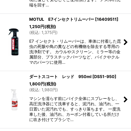
端を回す…
MOTUL E7インセクトリムーバー
[
16409511
]
1,250
円
(税別)
(
税込
:
1,375
円
)
E7 インセクト・リムーバーは、車体に付着した昆
虫の死骸や鳥の糞などの有機物を除去する専用の
洗浄剤です。 カウルやスクリーン、ミラー等の金
属部分、プラスチックパーツなど、バイクやクル
マのパーツに使用…
ダートスコート レッド 950ml
[
DS51-950
]
1,800
円
(税別)
(
税込
:
1,980
円
)
マシンを濡らす前にバイク全体にスプレーをし、
高圧洗浄器にて洗車すると、泥汚れ、油汚れ、一
日置いた泥汚れでも、すっきり落ちます。 一度洗
車した後、油汚れ、カーボン付着している所だけ
に吹き付けてブラシで…