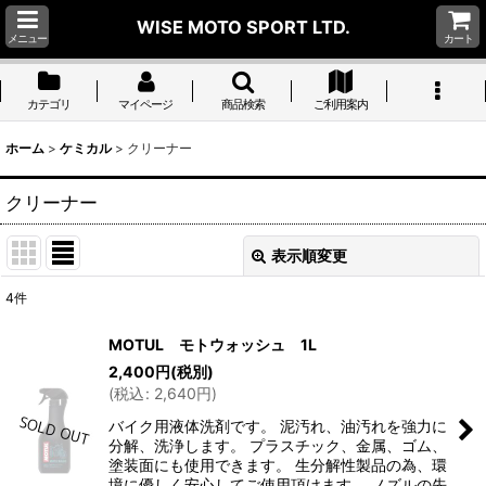
WISE MOTO SPORT LTD.
メニュー
カート
カテゴリ
マイページ
商品検索
ご利用案内
ホーム
>
ケミカル
>
クリーナー
クリーナー
表示順変更
閉じる
4
件
表示数
:
MOTUL モトウォッシュ 1L
2,400
円
(税別)
並び順
:
(
税込
:
2,640
円
)
バイク用液体洗剤です。 泥汚れ、油汚れを強力に
絞り込む
分解、洗浄します。 プラスチック、金属、ゴム、
塗装面にも使用できます。 生分解性製品の為、環
境に優しく安心してご使用頂けます。 ノズルの先