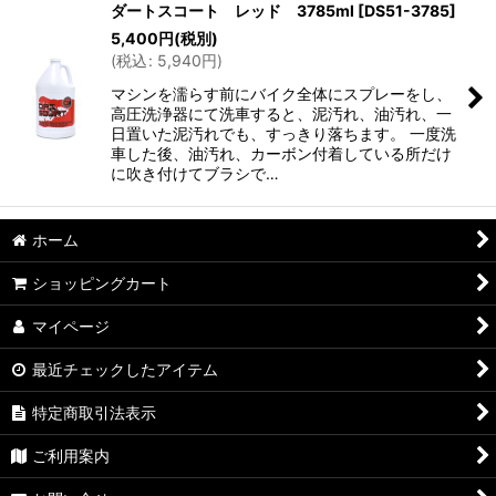
ダートスコート レッド 3785ml
[
DS51-3785
]
5,400
円
(税別)
(
税込
:
5,940
円
)
マシンを濡らす前にバイク全体にスプレーをし、
高圧洗浄器にて洗車すると、泥汚れ、油汚れ、一
日置いた泥汚れでも、すっきり落ちます。 一度洗
車した後、油汚れ、カーボン付着している所だけ
に吹き付けてブラシで…
ホーム
ショッピングカート
マイページ
最近チェックしたアイテム
特定商取引法表示
ご利用案内