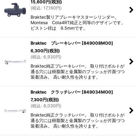
15,600
円
(税別)
(
税込
:
17,160
円
)
Braktec製リアブレーキマスターシリンダー。
Montesa Cota4RT純正と同等のデザインです。
ピストン径は 9.5mmです。
Braktec ブレーキレバー
[
849008MO0
]
6,300
円
(税別)
(
税込
:
6,930
円
)
Braktec純正ブレーキレバー。 取り付けボルトが
通る穴には樹脂製と金属製のブッシュが片面づつ
装着済み。 高い耐久性を誇ります。
Braktec クラッチレバー
[
849034MO0
]
7,300
円
(税別)
(
税込
:
8,030
円
)
Braktec純正クラッチレバー。 取り付けボルトが
通る穴には樹脂製と金属製のブッシュが片面づつ
装着済み。 高い耐久性を誇ります。