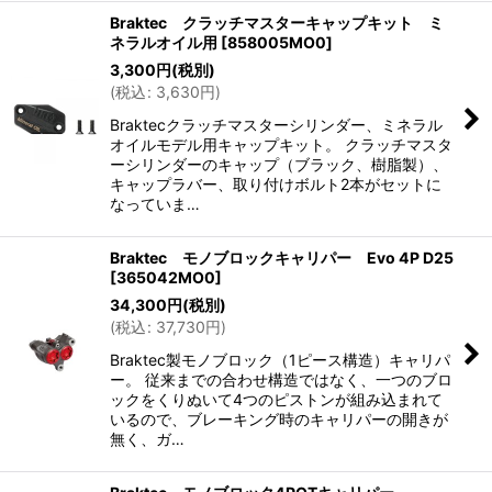
Braktec クラッチマスターキャップキット ミ
ネラルオイル用
[
858005MO0
]
3,300
円
(税別)
(
税込
:
3,630
円
)
Braktecクラッチマスターシリンダー、ミネラル
オイルモデル用キャップキット。 クラッチマスタ
ーシリンダーのキャップ（ブラック、樹脂製）、
キャップラバー、取り付けボルト2本がセットに
なっていま…
Braktec モノブロックキャリパー Evo 4P D25
[
365042MO0
]
34,300
円
(税別)
(
税込
:
37,730
円
)
Braktec製モノブロック（1ピース構造）キャリパ
ー。 従来までの合わせ構造ではなく、一つのブロ
ックをくりぬいて4つのピストンが組み込まれて
いるので、ブレーキング時のキャリパーの開きが
無く、ガ…