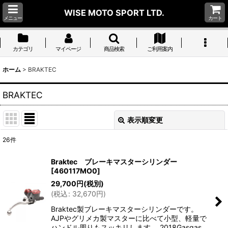
WISE MOTO SPORT LTD.
メニュー
カート
カテゴリ
マイページ
商品検索
ご利用案内
ホーム
>
BRAKTEC
BRAKTEC
表示順変更
閉じる
26
件
表示数
:
Braktec ブレーキマスターシリンダー
[
460117MO0
]
並び順
:
29,700
円
(税別)
(
税込
:
32,670
円
)
絞り込む
Braktec製ブレーキマスターシリンダーです。
AJPやグリメカ製マスターに比べて小型、軽量で
ハンドル周りもスッキリします。 2018Gasgas、