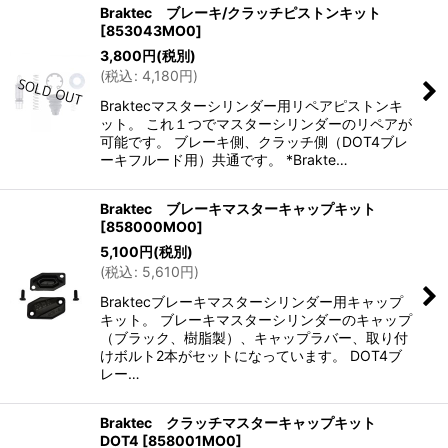
Braktec ブレーキ/クラッチピストンキット
[
853043MO0
]
3,800
円
(税別)
(
税込
:
4,180
円
)
Braktecマスターシリンダー用リペアピストンキ
ット。 これ１つでマスターシリンダーのリペアが
可能です。 ブレーキ側、クラッチ側（DOT4ブレ
ーキフルード用）共通です。 *Brakte…
Braktec ブレーキマスターキャップキット
[
858000MO0
]
5,100
円
(税別)
(
税込
:
5,610
円
)
Braktecブレーキマスターシリンダー用キャップ
キット。 ブレーキマスターシリンダーのキャップ
（ブラック、樹脂製）、キャップラバー、取り付
けボルト2本がセットになっています。 DOT4ブ
レー…
Braktec クラッチマスターキャップキット
DOT4
[
858001MO0
]