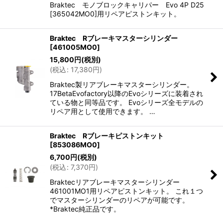
Braktec モノブロックキャリパー Evo 4P D25
[365042MO0]用リペアピストンキット。
Braktec Rブレーキマスターシリンダー
[
461005MO0
]
15,800
円
(税別)
(
税込
:
17,380
円
)
Braktec製リアブレーキマスターシリンダー。
17BetaEvofactory以降のEvoシリーズに装着され
ている物と同等品です。 Evoシリーズ全モデルの
リペア用として使用できます。 …
Braktec Rブレーキピストンキット
[
853086MO0
]
6,700
円
(税別)
(
税込
:
7,370
円
)
Braktecリアブレーキマスターシリンダー
461001MO1用リペアピストンキット。 これ１つ
でマスターシリンダーのリペアが可能です。
*Braktec純正品です。