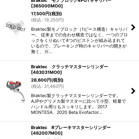
Braktec モノブロック4POTキャリパー
[
365000MO0
]
17,500
円
(税別)
(
税込
:
19,250
円
)
Braktec製モノブロック（1ピース構造）キャリパ
ー。 従来までの合わせ構造ではなく、一つのブロ
ックをくりぬいて4つのピストンが組み込まれて
いるので、ブレーキング時のキャリパーの開きが
無く、ガ…
Braktec クラッチマスターシリンダー
[
463031MO0
]
28,600
円
(税別)
(
税込
:
31,460
円
)
Braktec製クラッチマスターシリンダーです。
AJPやグリメカ製マスターに比べて小型、軽量で
ハンドル周りもスッキリします。 2017
MONTESA、2020 Beta Evofactor…
Braktec Rブレーキマスターシリンダー
[
462007MO0
]