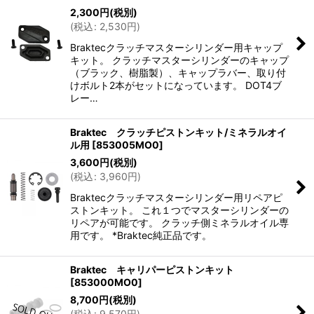
2,300
円
(税別)
(
税込
:
2,530
円
)
Braktecクラッチマスターシリンダー用キャップ
キット。 クラッチマスターシリンダーのキャップ
（ブラック、樹脂製）、キャップラバー、取り付
けボルト2本がセットになっています。 DOT4ブ
レー…
Braktec クラッチピストンキット/ミネラルオイ
ル用
[
853005MO0
]
3,600
円
(税別)
(
税込
:
3,960
円
)
Braktecクラッチマスターシリンダー用リペアピ
ストンキット。 これ１つでマスターシリンダーの
リペアが可能です。 クラッチ側ミネラルオイル専
用です。 *Braktec純正品です。
Braktec キャリパーピストンキット
[
853000MO0
]
8,700
円
(税別)
(
税込
:
9,570
円
)