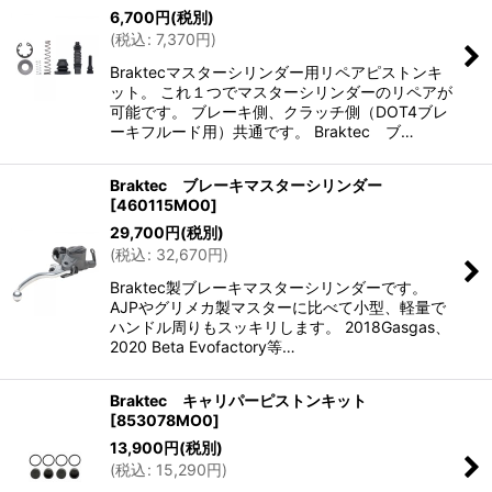
6,700
円
(税別)
(
税込
:
7,370
円
)
Braktecマスターシリンダー用リペアピストンキ
ット。 これ１つでマスターシリンダーのリペアが
可能です。 ブレーキ側、クラッチ側（DOT4ブレ
ーキフルード用）共通です。 Braktec ブ…
Braktec ブレーキマスターシリンダー
[
460115MO0
]
29,700
円
(税別)
(
税込
:
32,670
円
)
Braktec製ブレーキマスターシリンダーです。
AJPやグリメカ製マスターに比べて小型、軽量で
ハンドル周りもスッキリします。 2018Gasgas、
2020 Beta Evofactory等…
Braktec キャリパーピストンキット
[
853078MO0
]
13,900
円
(税別)
(
税込
:
15,290
円
)