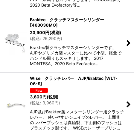
2020 Beta Evofactory等…
Braktec クラッチマスターシリンダー
[
463030MO
]
23,900
円
(税別)
(
税込
:
26,290
円
)
Braktec製クラッチマスターシリンダーです。
AJPやグリメカ製マスターに比べて小型、軽量で
ハンドル周りもスッキリします。 2017
MONTESA、2020 Beta Evofactor…
Wise クラッチレバー AJP/Braktec
[
WLT-
06-S
]
3,600
円
(税別)
(
税込
:
3,960
円
)
AJP及びBraktec製マスターシリンダー用クラッチ
レバー。 使いやすいシェイプのレバー。 上面側
のレバーブッシュは真鍮製、下面側のブッシュは
プラスチック製です。 WISEのレーザープリン…