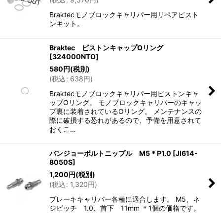
Braktecモノブロックキャリパー用リペアピスト
ンキット。
Braktec ピストンキャップOリング
[
324000NTO
]
580
円
(税別)
(
税込
:
638
円
)
Braktecモノブロックキャリパー用ピストンキャ
ップOリング。 モノブロックキャリパーのキャッ
プ裏に装着されているOリング。 メンテナンスの
際に破損する恐れがあるので、予備を用意されて
おくこ…
バンジョーボルトニップル M5＊P1.0
[
JI614-
8050S
]
1,200
円
(税別)
(
税込
:
1,320
円
)
ブレーキキャリパー各種に適合します。 M5、ネ
ジピッチ 1.0、首下 11mm ＊1個の価格です。