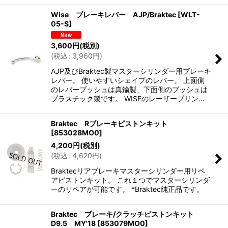
Wise ブレーキレバー AJP/Braktec
[
WLT-
05-S
]
3,600
円
(税別)
(
税込
:
3,960
円
)
AJP及びBraktec製マスターシリンダー用ブレーキ
レバー。 使いやすいシェイプのレバー。 上面側
のレバーブッシュは真鍮製、下面側のブッシュは
プラスチック製です。 WISEのレーザープリン…
Braktec Rブレーキピストンキット
[
853028MO0
]
4,200
円
(税別)
(
税込
:
4,620
円
)
Braktecリアブレーキマスターシリンダー用リペ
アピストンキット。 これ１つでマスターシリンダ
ーのリペアが可能です。 *Braktec純正品です。
Braktec ブレーキ/クラッチピストンキット
D9.5 MY'18
[
853079MO0
]