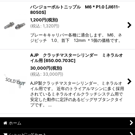
バンジョーボルトニップル M6＊P1.0
[
JI611-
8050S
]
1,200
円
(税別)
(
税込
:
1,320
円
)
ブレーキキャリパー各種に適合します。 M6、ネ
ジピッチ 1.0、首下 12mm ＊1個の価格です。
AJP クラッチマスターシリンダー ミネラルオ
イル用
[
650.00.703C
]
30,000
円
(税別)
(
税込
:
33,000
円
)
AJP製クラッチマスターシリンダー、ミネラルオ
イル用です。 近年のトライアルマシンに多く採用
されているミネラルオイルクラッチシステム用で
安定した動作に定評のあるビッグサブタンクタイ
プです。 …
ホーム
ショッピングカート