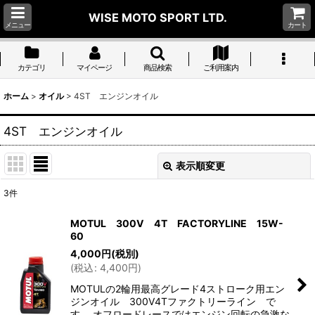
WISE MOTO SPORT LTD.
メニュー
カート
カテゴリ
マイページ
商品検索
ご利用案内
ホーム
>
オイル
>
4ST エンジンオイル
4ST エンジンオイル
表示順変更
閉じる
3
件
表示数
:
MOTUL 300V 4T FACTORYLINE 15W-
60
並び順
:
4,000
円
(税別)
(
税込
:
4,400
円
)
絞り込む
MOTULの2輪用最高グレード4ストローク用エン
ジンオイル 300V4Tファクトリーライン で
す。 オフロードレースではエンジン回転の急激な