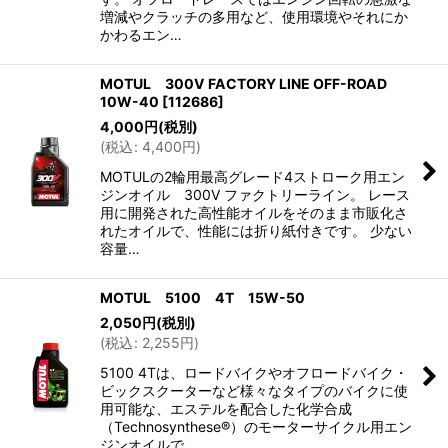
増減やクラッチの多用など、使用環境やそれにか
かわるエン…
MOTUL 300V FACTORY LINE OFF-ROAD
10W-40
[
112686
]
4,000
円
(税別)
(
税込
:
4,400
円
)
MOTULの2輪用最高グレード4ストローク用エン
ジンオイル 300V ファクトリーライン。 レース
用に開発された高性能オイルをそのまま市販化さ
れたオイルで、性能には折り紙付きです。 少ない
容量…
MOTUL 5100 4T 15W-50
2,050
円
(税別)
(
税込
:
2,255
円
)
5100 4Tは、ロードバイクやオフロードバイク・
ビックスクーターなど様々なタイプのバイクに使
用可能な、エステルを配合した化学合成
（Technosynthese®）のモーターサイクル用エン
ジンオイルで…