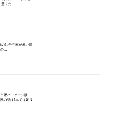
注意くだ…
像の1L缶在庫が無い場
望の…
の市販パッケージ版
交換の祭は1本では足り