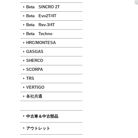
Beta SINCRO 2T
Beta Evo2T/4T
Beta Rev-3/4T
Beta Techno
HRC/MONTESA
GASGAS
SHERCO
SCORPA
TRS
VERTIGO
各社共通
中古車＆中古部品
アウトレット