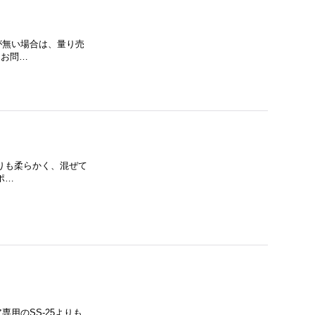
庫が無い場合は、量り売
にお問…
よりも柔らかく、混ぜて
ポ…
専用のSS-25よりも