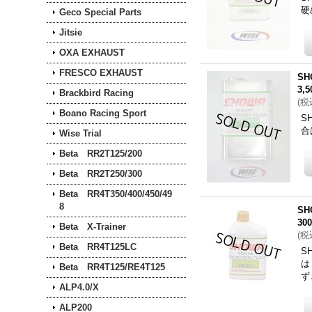
硬
Geco Special Parts
Jitsie
OXA EXHAUST
FRESCO EXHAUST
S
3,
Brackbird Racing
(
税
Boano Racing Sport
S
合
Wise Trial
Beta RR2T125/200
Beta RR2T250/300
Beta RR4T350/400/450/49
8
S
30
Beta X-Trainer
(
税
Beta RR4T125LC
S
は
Beta RR4T125/RE4T125
ず
ALP4.0/X
ALP200