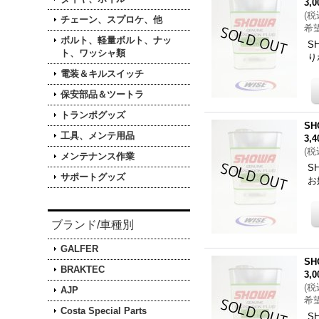
3,
(
税
チェーン、スプロケ、他
希
ボルト、軽量ボルト、ナッ
S
ト、ワッシャ類
り
電装＆キルスイッチ
保安部品＆ツートラ
トランポグッズ
S
工具、メンテ用品
3,
(
税
メンテナンス作業
S
サポートグッズ
お
ブランド/車種別
GALFER
S
BRAKTEC
3,
(
税
AJP
希
Costa Special Parts
S