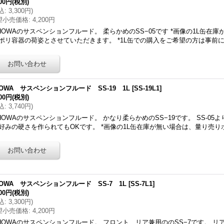
000円
(税別)
込
:
3,300円
)
望小売価格
:
4,200円
HOWAのサスペンションフルード。 柔らかめのSS−05です *画像の1L缶在
ポリ容器の荷姿とさせていただきます。 *1L缶での購入をご希望の方は事前
HOWA サスペンションフルード SS-19 1L
[
SS-19L1
]
400円
(税別)
込
:
3,740円
)
HOWAのサスペンションフルード。 かなり柔らかめのSS−19です。 SS-05
好みの硬さを作られてもOKです。 *画像の1L缶在庫が無い場合は、量り売り
HOWA サスペンションフルード SS-7 1L
[
SS-7L1
]
000円
(税別)
込
:
3,300円
)
望小売価格
:
4,200円
HOWAのサスペンションフルード。 フロント、リア兼用ののSS−7です。 リア