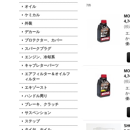
7
件
オイル
ケミカル
M
4,
外装
(
税
デカール
エ
か
プロテクター、カバー
優
スパークプラグ
エンジン、冷却系
キャブレターパーツ
M
エアフィルター＆オイルフ
4,
ィルター
(
税
エキゾースト
エ
か
ハンドル周り
優
ブレーキ、クラッチ
サスペンション
ステップ
S
タイヤ、ホイル