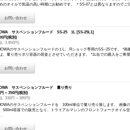
めのオイルで気温の高い時期にお勧めです。 ＊SS-07とは異なりますのでご
HOWA サスペンションフルード SS-25 1L
[
SS-25L1
]
500円
(税別)
込
:
3,850円
)
HOWAのサスペンションフルードの１L。 Rショック専用のSS−25です。 *画
は、量り売りポリ容器の荷姿とさせていただきます。 *1L缶での購入をご希
HOWA サスペンションフルード 量り売り
0円
～
350円
(税別)
込
:
330円
～
385円
)
HOWAのサスペンションフルードを 100ml単位で量り売り致します。 画像
 500ml容器での販売となり、トライアルマシンのフロントフォークオイル
…