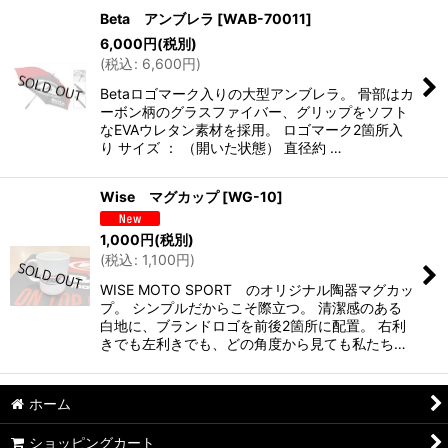
Beta アンブレラ
[
WAB-70011
]
6,000
円
(税別)
(
税込
:
6,600
円
)
Betaロゴマーク入りの大型アンブレラ。 骨部はカ
ーボン柄のグラスファイバー、グリップをソフト
なEVAウレタン素材を採用。 ロゴマーク2箇所入
り サイズ ： （開いた状態） 直径約 …
Wise マグカップ
[
WG-10
]
1,000
円
(税別)
(
税込
:
1,100
円
)
WISE MOTO SPORT のオリジナル陶器マグカッ
プ。 シンプルだからこそ際立つ。 清潔感のある
白地に、ブランドロゴを前後2箇所に配置。 右利
きでも左利きでも、どの角度から見ても私たち…
ホーム
ショッピングカート