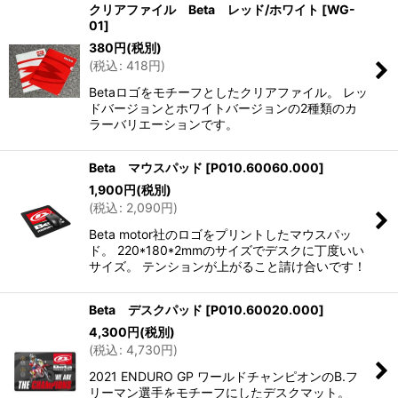
クリアファイル Beta レッド/ホワイト
[
WG-
01
]
380
円
(税別)
(
税込
:
418
円
)
Betaロゴをモチーフとしたクリアファイル。 レッ
ドバージョンとホワイトバージョンの2種類のカ
ラーバリエーションです。
Beta マウスパッド
[
P010.60060.000
]
1,900
円
(税別)
(
税込
:
2,090
円
)
Beta motor社のロゴをプリントしたマウスパッ
ド。 220*180*2mmのサイズでデスクに丁度いい
サイズ。 テンションが上がること請け合いです！
Beta デスクパッド
[
P010.60020.000
]
4,300
円
(税別)
(
税込
:
4,730
円
)
2021 ENDURO GP ワールドチャンピオンのB.フ
リーマン選手をモチーフにしたデスクマット。