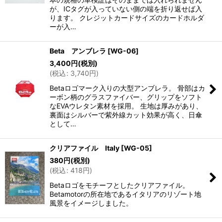
が、ICタグが入っていない側の端を折り返せば入
ります。 クレジットカードサイズのカードホルダ
ーが入…
Beta アンブレラ
[
WG-06
]
3,400
円
(税別)
(
税込
:
3,740
円
)
Betaロゴマーク入りの大型アンブレラ。 骨部はカ
ーボン柄のグラスファイバー、グリップをソフト
なEVAウレタン素材を採用。 生地は厚みがあり、
裏面はシルバーで紫外線カット効果が高く、日傘
として…
クリアファイル Italy
[
WG-05
]
380
円
(税別)
(
税込
:
418
円
)
Betaロゴをモチーフとしたクリアファイル。
Betamotorの所在地であるイタリアのリゾート地
風景をイメージしました。