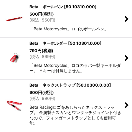
Beta ボールペン
[
50.10310.000
]
500
円
(税別)
(
税込
:
550
円
)
「Beta Motorcycles」ロゴのボールペン。
Beta キーホルダー
[
50.10301.0.00
]
790
円
(税別)
(
税込
:
869
円
)
「Beta Motorcycles」ロゴのラバー製キーホルダ
ー。 ＊キーは付属しません。
Beta ネックストラップ
[
50.10300.0.00
]
900
円
(税別)
(
税込
:
990
円
)
Beta Racingロゴをあしらったネックストラッ
プ。 金属製ナスカンとワンタッチジョイント付き
なので、フィンガーストラップとしても使用可
能。