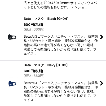
広々と使える700*450*2mmのサイズでマウスパ
ットとしての機能もあります。 テンショ…
Beta マスク Black
[
G-04
]
600
円
(税別)
(
税込
:
660
円
)
Betaのロゴマーク入りエチケットマスク。 抗菌防
臭・UVカット・吸水速乾・接触冷感機能付き、伸
縮性の高い生地で耳が痛くならない優しい素材。
洗濯しても型崩れしないから繰り返し使えて、フ
ェイス…
Beta マスク Navy
[
G-03
]
600
円
(税別)
(
税込
:
660
円
)
Betaのロゴマーク入りエチケットマスク。 抗菌防
臭・UVカット・吸水速乾・接触冷感機能付き、伸
縮性の高い生地で耳が痛くならない優しい素材。
洗濯しても型崩れしないから繰り返し使えて、フ
ェイス…