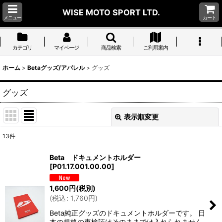
WISE MOTO SPORT LTD.
メニュー
カート
カテゴリ
マイページ
商品検索
ご利用案内
ホーム
>
Betaグッズ/アパレル
>
グッズ
グッズ
表示順変更
閉じる
13
件
表示数
:
Beta ドキュメントホルダー
[
P01.17.001.00.00
]
並び順
:
1,600
円
(税別)
(
税込
:
1,760
円
)
絞り込む
Beta純正グッズのドキュメントホルダーです。 日
本の規格の車検証はそのままでは入れられません