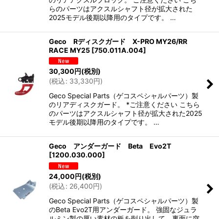
らのパーツはアクスルシャフト径が拡大された
2025モデル後期以降用のタイプです。 …
Geco Rディスクガード X-PRO MY26/RR
RACE MY25
[
750.011A.004
]
30,300
円
(税別)
(
税込
:
33,330
円
)
Geco Special Parts（ゲコスペシャルパーツ）製
のリアディスクガード。 *ご注意ください こちら
のパーツはアクスルシャフト径が拡大された2025
モデル後期以降用のタイプです。 …
Geco アンダーガード Beta Evo2T
[
1200.030.000
]
24,000
円
(税別)
(
税込
:
26,400
円
)
Geco Special Parts（ゲコスペシャルパーツ）製
のBeta Evo2T用アンダーガード。 強固なジュラ
ルミン製の厚い素材の板を削り出して、裏面に突