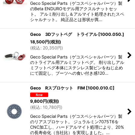
Geco Special Parts（ゲコスペシャルパーツ）製
のBeta ENDUROモデル用アクスルナットセッ
ト。 アルミ削り出し＆アルマイト処理されたスペ
シャルナット。 純正品とは形状が異…
Geco 3Dフットペグ トライアル
[
1000.050.
]
18,500
円
(税別)
(
税込
:
20,350
円
)
Geco Special Parts（ゲコスペシャルパーツ）製
のトライアル用アルミフットペグ。 削り出しアル
ミフットペグ本体にステンレス製ピンをねじ止め
にて固定し、ブーツへの食い付き感120…
Geco Rスプロケット FIM
[
1000.010.C
]
9,800
円
(税別)
(
税込
:
10,780
円
)
Geco Special Parts（ゲコスペシャルパーツ）製
のリアスプロケット。 ジュラルミン7075T6を
CNC加工し、ハードアルマイト処理により、20%
の長寿命化（当社比）を実現しました。…