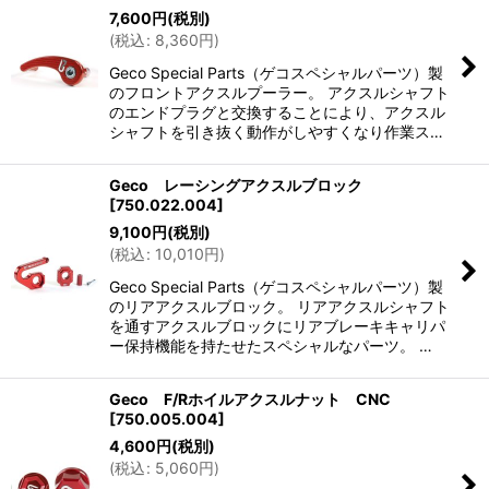
7,600
円
(税別)
(
税込
:
8,360
円
)
Geco Special Parts（ゲコスペシャルパーツ）製
のフロントアクスルプーラー。 アクスルシャフト
のエンドプラグと交換することにより、アクスル
シャフトを引き抜く動作がしやすくなり作業ス…
Geco レーシングアクスルブロック
[
750.022.004
]
9,100
円
(税別)
(
税込
:
10,010
円
)
Geco Special Parts（ゲコスペシャルパーツ）製
のリアアクスルブロック。 リアアクスルシャフト
を通すアクスルブロックにリアブレーキキャリパ
ー保持機能を持たせたスペシャルなパーツ。 …
Geco F/Rホイルアクスルナット CNC
[
750.005.004
]
4,600
円
(税別)
(
税込
:
5,060
円
)