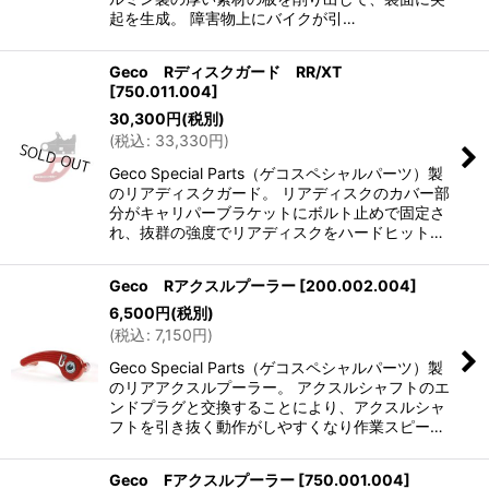
起を生成。 障害物上にバイクが引…
Geco Rディスクガード RR/XT
[
750.011.004
]
30,300
円
(税別)
(
税込
:
33,330
円
)
Geco Special Parts（ゲコスペシャルパーツ）製
のリアディスクガード。 リアディスクのカバー部
分がキャリパーブラケットにボルト止めで固定さ
れ、抜群の強度でリアディスクをハードヒット…
Geco Rアクスルプーラー
[
200.002.004
]
6,500
円
(税別)
(
税込
:
7,150
円
)
Geco Special Parts（ゲコスペシャルパーツ）製
のリアアクスルプーラー。 アクスルシャフトのエ
ンドプラグと交換することにより、アクスルシャ
フトを引き抜く動作がしやすくなり作業スピー…
Geco Fアクスルプーラー
[
750.001.004
]