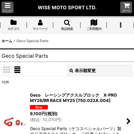
WISE MOTO SPORT LTD.
メニュー
カート
カテゴリ
マイページ
商品検索
ご利用案内
ホーム
>
Geco Special Parts
Geco Special Parts
表示順変更
閉じる
10
件
表示数
:
Geco レーシングアクスルブロック X-PRO
MY26/RR RACE MY25
[
750.022A.004
]
並び順
:
9,100
円
(税別)
(
税込
:
10,010
円
)
絞り込む
Geco Special Parts（ゲコスペシャルパーツ）製
のリアアクスルブロック。 ご注意ください こち