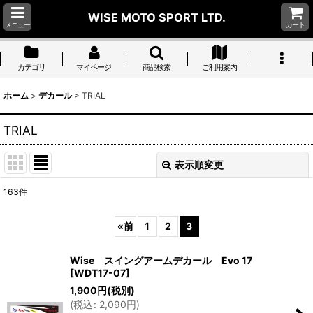
WISE MOTO SPORT LTD.
メニュー
カート
カテゴリ
マイページ
商品検索
ご利用案内
ホーム
>
デカール
>
TRIAL
TRIAL
表示順変更
閉じる
163
件
表示数
:
«
前
1
2
3
並び順
:
Wise スイングアームデカール Evo 17
[
WDT17-07
]
絞り込む
1,900
円
(税別)
(
税込
:
2,090
円
)