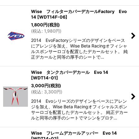
Wise フィルターカバーデカールFactory Evo
14
[
WDT14F-06
]
1,800
円
(税別)
(
税込
:
1,980
円
)
2014 EvoFactoryシリーズのデザインをベース
にアレンジを加え、Wise Beta Racingオフィシャ
ルスポンサーロゴを配置したデカールセット。 純
正デカールと同等の厚手のシートで…
Wise タンクカバーデカール Evo 14
[
WDT14-01
]
3,000
円
(税別)
(
税込
:
3,300
円
)
2014 Evoシリーズのデザインをベースにアレン
ジを加え、Wise Beta Racingオフィシャルスポン
サーロゴを配置したデカールセット。 純正デカー
ルと同等の厚手のシートでマシンをプロテ…
Wise フレームデカールアッパー Evo 14
[
WDT14-02
]