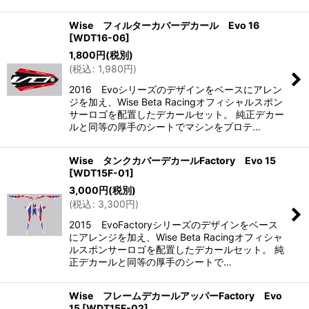
Wise フィルターカバーデカール Evo 16
[
WDT16-06
]
1,800
円
(税別)
(
税込
:
1,980
円
)
2016 Evoシリーズのデザインをベースにアレン
ジを加え、Wise Beta Racingオフィシャルスポン
サーロゴを配置したデカールセット。 純正デカー
ルと同等の厚手のシートでマシンをプロテ…
Wise タンクカバーデカールFactory Evo 15
[
WDT15F-01
]
3,000
円
(税別)
(
税込
:
3,300
円
)
2015 EvoFactoryシリーズのデザインをベース
にアレンジを加え、Wise Beta Racingオフィシャ
ルスポンサーロゴを配置したデカールセット。 純
正デカールと同等の厚手のシートで…
Wise フレームデカールアッパーFactory Evo
15
[
WDT15F-02
]