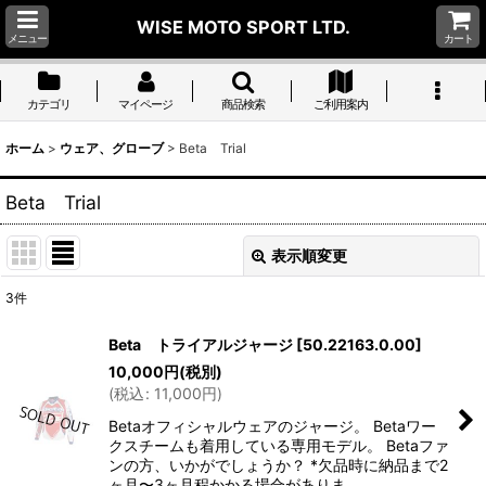
WISE MOTO SPORT LTD.
メニュー
カート
カテゴリ
マイページ
商品検索
ご利用案内
ホーム
>
ウェア、グローブ
>
Beta Trial
Beta Trial
表示順変更
閉じる
3
件
表示数
:
Beta トライアルジャージ
[
50.22163.0.00
]
10,000
円
(税別)
並び順
:
(
税込
:
11,000
円
)
Betaオフィシャルウェアのジャージ。 Betaワー
絞り込む
クスチームも着用している専用モデル。 Betaファ
ンの方、いかがでしょうか？ *欠品時に納品まで2
ヶ月〜3ヶ月程かかる場合がありま…