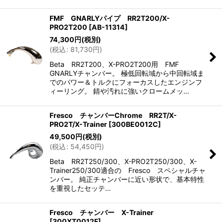
FMF GNARLYパイプ RR2T200/X-
PRO2T200
[
AB-11314
]
74,300
円
(税別)
(
税込
:
81,730
円
)
Beta RR2T200、X-PRO2T200用 FMF
GNARLYチャンバー。 極低回転域から中回転域ま
でのパワー＆トルクにフォーカスしたエンジンフ
ィーリング。 錆や汚れに強いクロームメッ…
Fresco チャンバーChrome RR2T/X-
PRO2T/X-Trainer
[
300BE0012C
]
49,500
円
(税別)
(
税込
:
54,450
円
)
Beta RR2T250/300、X-PRO2T250/300、X-
Trainer250/300適合の Fresco スペシャルチャ
ンバー。 純正チャンバーに近い形状で、基本特性
を重視したセッテ…
Fresco チャンバー X-Trainer
[
300XT0012F
]