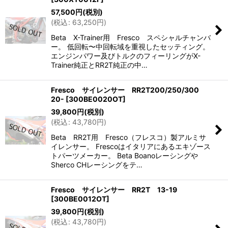
57,500
円
(税別)
(
税込
:
63,250
円
)
Beta X-Trainer用 Fresco スペシャルチャンバ
ー。 低回転〜中回転域を重視したセッティング。
エンジンパワー及びトルクのフィーリングがX-
Trainer純正とRR2T純正の中…
Fresco サイレンサー RR2T200/250/300
20-
[
300BE0020OT
]
39,800
円
(税別)
(
税込
:
43,780
円
)
Beta RR2T用 Fresco（フレスコ）製アルミサ
イレンサー。 Frescoはイタリアにあるエキゾース
トパーツメーカー。 Beta Boanoレーシングや
Sherco CHレーシングをテ…
Fresco サイレンサー RR2T 13-19
[
300BE0012OT
]
39,800
円
(税別)
(
税込
:
43,780
円
)