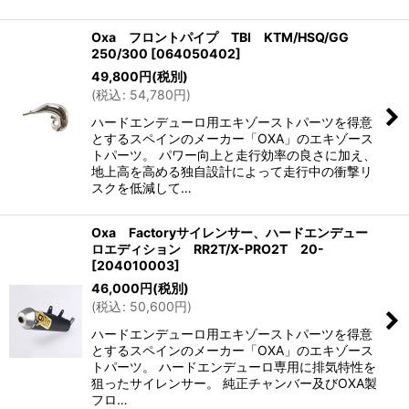
Oxa フロントパイプ TBI KTM/HSQ/GG
250/300
[
064050402
]
49,800
円
(税別)
(
税込
:
54,780
円
)
ハードエンデューロ用エキゾーストパーツを得意
とするスペインのメーカー「OXA」のエキゾース
トパーツ。 パワー向上と走行効率の良さに加え、
地上高を高める独自設計によって走行中の衝撃リ
スクを低減して…
Oxa Factoryサイレンサー、ハードエンデュー
ロエディション RR2T/X-PRO2T 20-
[
204010003
]
46,000
円
(税別)
(
税込
:
50,600
円
)
ハードエンデューロ用エキゾーストパーツを得意
とするスペインのメーカー「OXA」のエキゾース
トパーツ。 ハードエンデューロ専用に排気特性を
狙ったサイレンサー。 純正チャンバー及びOXA製
フロ…