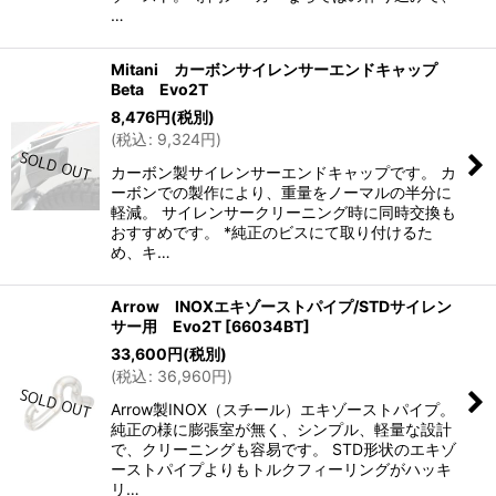
…
Mitani カーボンサイレンサーエンドキャップ
Beta Evo2T
8,476
円
(税別)
(
税込
:
9,324
円
)
カーボン製サイレンサーエンドキャップです。 カ
ーボンでの製作により、重量をノーマルの半分に
軽減。 サイレンサークリーニング時に同時交換も
おすすめです。 *純正のビスにて取り付けるた
め、キ…
Arrow INOXエキゾーストパイプ/STDサイレン
サー用 Evo2T
[
66034BT
]
33,600
円
(税別)
(
税込
:
36,960
円
)
Arrow製INOX（スチール）エキゾーストパイプ。
純正の様に膨張室が無く、シンプル、軽量な設計
で、クリーニングも容易です。 STD形状のエキゾ
ーストパイプよりもトルクフィーリングがハッキ
リ…