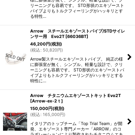
絞り込む
リーニングも容易です。 STD形状のエキゾースト
パイプよりもトルクフィーリングがハッキリとす
る特性…
Arrow スチールエキゾーストパイプ/STDサイレ
ンサー用 Evo2T
[
66036BT
]
46,200
円
(税別)
(
税込
:
50,820
円
)
Arrow製スチールエキゾーストパイプ。 純正の様
に膨張室が無く、シンプル、軽量な設計で、クリ
ーニングも容易です。 STD形状のエキゾーストパ
イプよりもトルクフィーリングがハッキリとする
特性に…
Arrow チタニウムエキゾーストキット Evo2T
[
Arrow-ex-2ｔ
]
150,000
円
(税別)
(
税込
:
165,000
円
)
イタリアのトップチーム「Top Trial Team」が開
発、エキゾースト専門メーカー「ARROW」のコ
ラボレーションにより製作されたチタニウムエキ