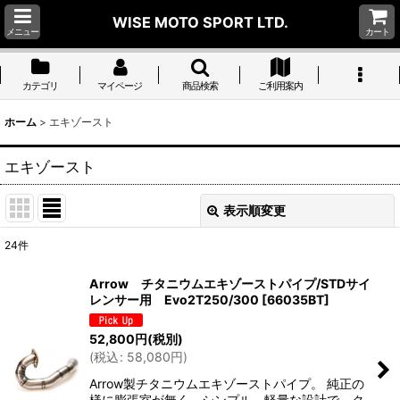
WISE MOTO SPORT LTD.
メニュー
カート
カテゴリ
マイページ
商品検索
ご利用案内
ホーム
>
エキゾースト
エキゾースト
表示順変更
閉じる
24
件
サブカテゴリ
:
Arrow チタニウムエキゾーストパイプ/STDサイ
レンサー用 Evo2T250/300
[
66035BT
]
表示数
:
52,800
円
(税別)
(
税込
:
58,080
円
)
並び順
:
Arrow製チタニウムエキゾーストパイプ。 純正の
様に膨張室が無く、シンプル、軽量な設計で、ク